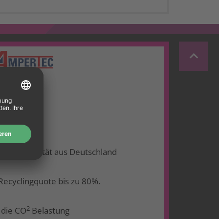
keyboard_arrow_up
ht für Qualität aus Deutschland
Recyclingquote bis zu 80%.
2
 die CO
Belastung