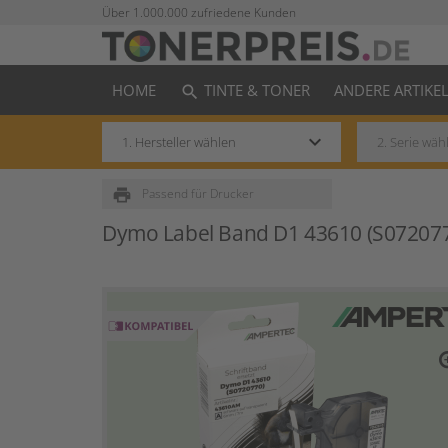
Über 1.000.000 zufriedene Kunden
HOME
TINTE & TONER
ANDERE ARTIKE
search
keyboard_arrow_down
print
Passend für Drucker
Dymo Label Band D1 43610 (S072077
zo