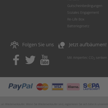
Gutscheinbedingungen
Soziales Engagement
Re-Life Box
Batteriegesetz
nature_people
Folgen Sie uns
Jetzt aufbäumen!
Mit Ampertec CO
senken
2
an Wiederverkäufer. Wenn Sie Wiederverkäufer sind, registrieren Sie sich bitte in unsere