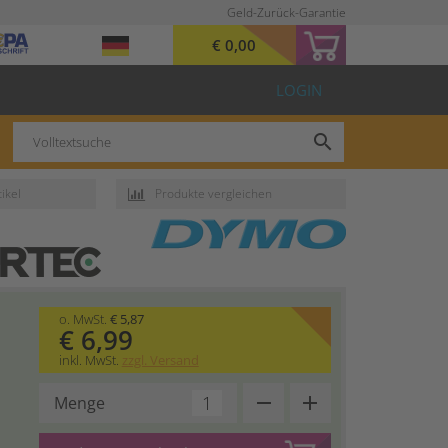
Geld-Zurück-Garantie
€ 0,00
LOGIN
search
ikel
Produkte vergleichen
o. MwSt.
€ 5,87
Günstiger als das
€ 6,99
Herstellerprodukt
inkl. MwSt.
zzgl. Versand
remove
add
Menge