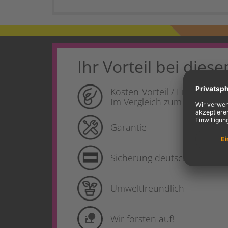
Ihr Vorteil bei diese
Kosten-Vorteil / Ersparnis
Im Vergleich zum Produkt de
Garantie
Sicherung deutscher Produk
Umweltfreundlich
nature_people
Wir forsten auf!