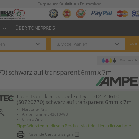
Fairplay und Qualität aus Deutschland
L
ÜBER TONERPREIS
keyboard_arrow_down
keyboard_arrow_down
keyboard_arrow_down
oder
Weitere Art
0) schwarz auf transparent 6mm x 7m
Label Band kompatibel zu Dymo D1 43610
(S0720770) schwarz auf transparent 6mm x 7m
Hersteller Nr.:
om_in
Artikelnummer: 43610-WB
6mm x 7mtr
Tipp:
Wir raten zu diesem Produkt statt der Herstellervariante
Passende Geräte anzeigen