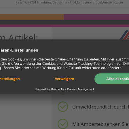
Ring 17, 22761 Hamburg, Deutschland, E-Mail: dymoeurope@newellco.com
m Artikel:
€ 4,01 (ca. 37%)
s Drukerherstellers
10 Jahre Garantie
tionsstandorte
Standort Deutschland ste
Umweltfreundlich durch 
Mit Ampertec senken Sie