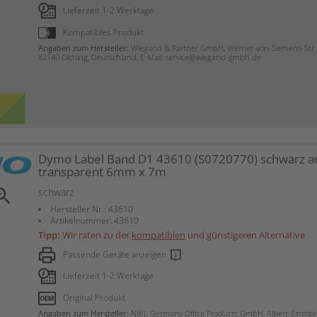
Lieferzeit 1-2 Werktage
Kompatibles Produkt
Angaben zum Hersteller:
Wiegand & Partner GmbH, Werner-von-Siemens-Str. 
82140 Olching, Deutschland, E-Mail: service@wiegand-gmbh.de
Dymo Label Band D1 43610 (S0720770) schwarz a
transparent 6mm x 7m
om_in
schwarz
Hersteller Nr.: 43610
Artikelnummer: 43610
Tipp:
Wir raten zu der
kompatiblen
und günstigeren Alternative
Passende Geräte anzeigen
Lieferzeit 1-2 Werktage
Original Produkt
Angaben zum Hersteller:
NWL Germany Office Products GmbH, Albert-Einstei