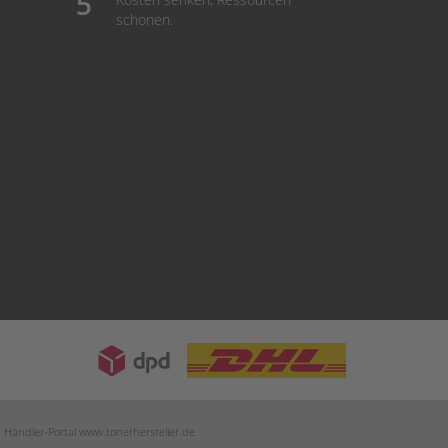
schonen.
m Händler-Portal
www.tonerhersteller.de