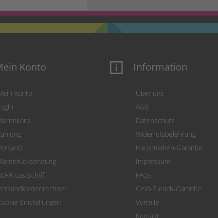
ein Konto
Information
Mein Konto
Über uns
Login
AGB
Warenkorb
Datenschutz
Zahlung
Widerrufsbelehrung
Versand
Hausmarken-Garantie
Warenrücksendung
Impressum
SEPA-Lastschrift
FAQs
Versandkostenrechner
Geld-Zurück-Garantie
Cookie Einstellungen
Vorteile
Kontakt