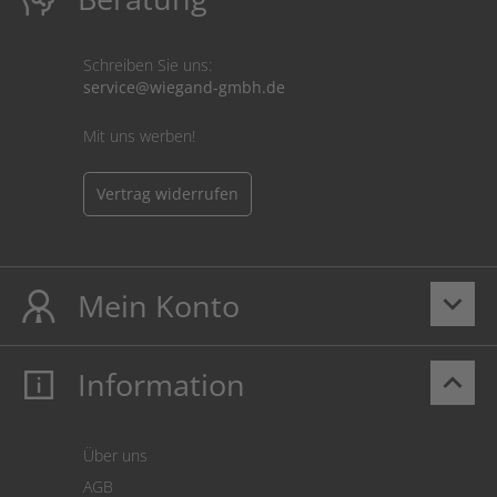
Schreiben Sie uns:
service@wiegand-gmbh.de
Mit uns werben!
Vertrag widerrufen
Mein Konto
keyboard_arrow_down
Information
keyboard_arrow_up
Mein Konto
Login
Warenkorb
Über uns
Zahlung
AGB