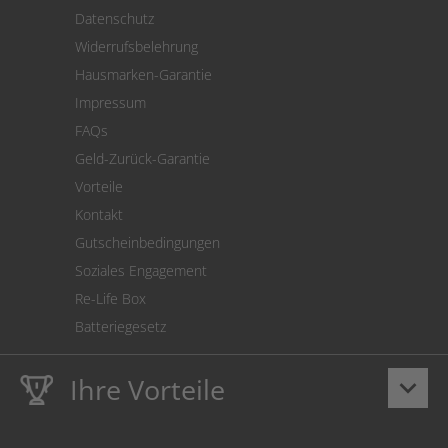
Versand
Datenschutz
Warenrücksendung
Widerrufsbelehrung
SEPA-Lastschrift
Hausmarken-Garantie
Versandkostenrechner
Impressum
Cookie Einstellungen
FAQs
Geld-Zurück-Garantie
Vorteile
Kontakt
Gutscheinbedingungen
Soziales Engagement
Re-Life Box
Batteriegesetz
Ihre Vorteile
keyboard_arrow_down