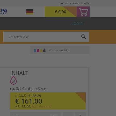
Geld-Zurück-Garantie
€ 0,00
LOGIN
search
Weitere Artikel
INHALT
1X
ca. 3,1 Cent
pro Seite
o. MwSt.
€ 135,29
€ 161,00
inkl. MwSt.
zzgl. Versand