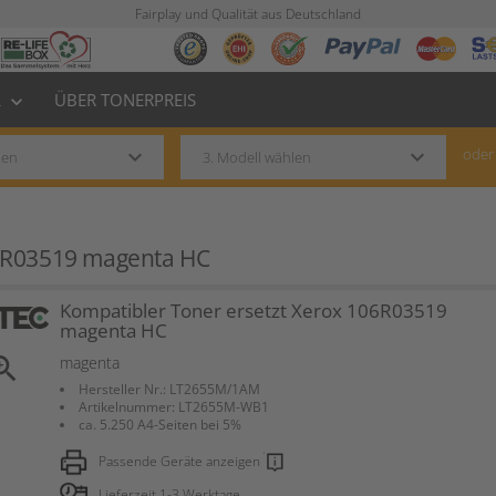
Fairplay und Qualität aus Deutschland
L
ÜBER TONERPREIS
keyboard_arrow_down
keyboard_arrow_down
keyboard_arrow_down
oder
06R03519 magenta HC
Kompatibler Toner ersetzt Xerox 106R03519
magenta HC
om_in
magenta
Hersteller Nr.: LT2655M/1AM
Artikelnummer: LT2655M-WB1
ca. 5.250 A4-Seiten bei 5%
Passende Geräte anzeigen
Lieferzeit 1-3 Werktage