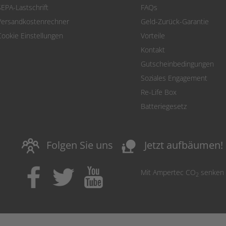
SEPA-Lastschrift
FAQs
Versandkostenrechner
Geld-Zurück-Garantie
Cookie Einstellungen
Vorteile
Kontakt
Gutscheinbedingungen
Soziales Engagement
Re-Life Box
Batteriegesetz
nature_people
Folgen Sie uns
Jetzt aufbäumen!
Mit Ampertec CO
senken
2