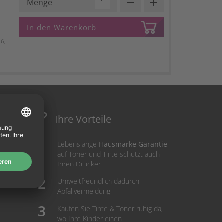
remove
add
Menge
In den Warenkorb
6,
Ihre Vorteile
Lebenslange
Hausmarke Garantie
auf Toner und Tinte schützt auch
Ihren Drucker.
Umweltfreundlich dadurch
Abfallvermeidung.
Kaufen Sie Tinte & Toner ruhig da,
wo Ihre Kinder einen