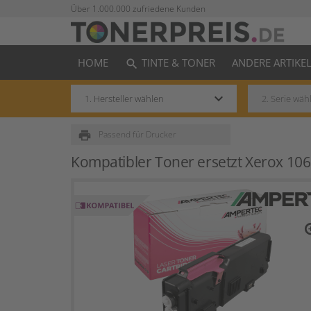
Über 1.000.000 zufriedene Kunden
HOME
TINTE & TONER
ANDERE ARTIKE
search
keyboard_arrow_down
print
Passend für Drucker
Kompatibler Toner ersetzt Xerox 1
zo