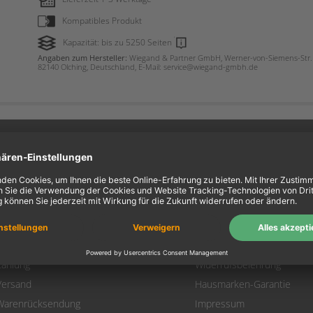
Kompatibles Produkt
Kapazität: bis zu 5250 Seiten
Angaben zum Hersteller:
Wiegand & Partner GmbH, Werner-von-Siemens-Str. 
82140 Olching, Deutschland, E-Mail: service@wiegand-gmbh.de
ein Konto
Information
Mein Konto
Über uns
Login
AGB
Warenkorb
Datenschutz
Zahlung
Widerrufsbelehrung
Versand
Hausmarken-Garantie
Warenrücksendung
Impressum