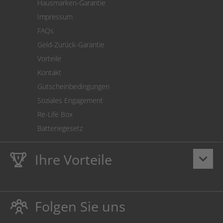
Hausmarken-Garantie
Versandkostenrechner
Impressum
Cookie Einstellungen
FAQs
Geld-Zurück-Garantie
Vorteile
Kontakt
Gutscheinbedingungen
Soziales Engagement
Re-Life Box
Batteriegesetz
Ihre Vorteile
keyboard_arrow_down
Lebenslange
Hausmarke Garantie
auf Toner und Tinte
schützt auch Ihren Drucker.
Folgen Sie uns
Umweltfreundlich dadurch Abfallvermeidung.