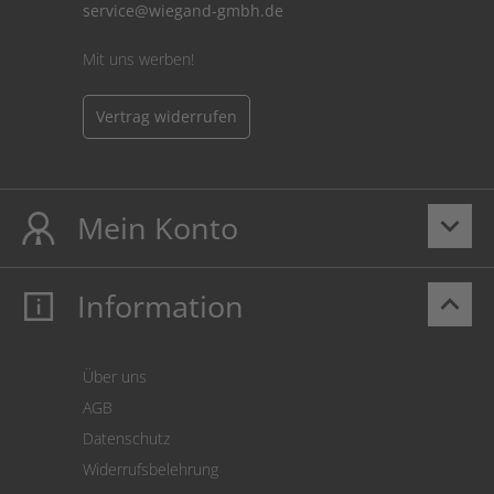
service@wiegand-gmbh.de
Mit uns werben!
Vertrag widerrufen
Mein Konto
keyboard_arrow_down
Information
keyboard_arrow_up
Mein Konto
Login
Warenkorb
Über uns
Zahlung
AGB
Versand
Datenschutz
Warenrücksendung
Widerrufsbelehrung
SEPA-Lastschrift