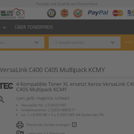
Fairplay und Qualität aus Deutschland
L
ÜBER TONERPREIS
keyboard_arrow_down
keyboard_arrow_down
keyboard_arrow_down
oder
x VersaLink C400 C405 Multipack KCMY
4 Kompatible Toner XL ersetzt Xerox VersaLink C4
C405 Multipack KCMY
om_in
cyan, gelb, magenta, schwarz
Hersteller Nr.: LT2655/1KIT
Artikelnummer: LT2655-WBSET1
ca. 1 x 8.000 BK + 3 x 5.250 CMY A4-Seiten bei 5%
Passende Geräte anzeigen
Lieferzeit 1-3 Werktage