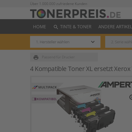
Über 1.000.000 zufriedene Kunden
HOME
TINTE & TONER
ANDERE ARTIKE
search
keyboard_arrow_down
print
Passend für Drucker
4 Kompatible Toner XL ersetzt Xero
zo