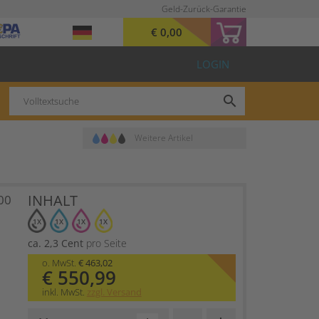
Geld-Zurück-Garantie
€ 0,00
LOGIN
search
Weitere Artikel
INHALT
00
1X
1X
1X
1X
ca. 2,3 Cent
pro Seite
o. MwSt.
€ 463,02
€ 550,99
inkl. MwSt.
zzgl. Versand