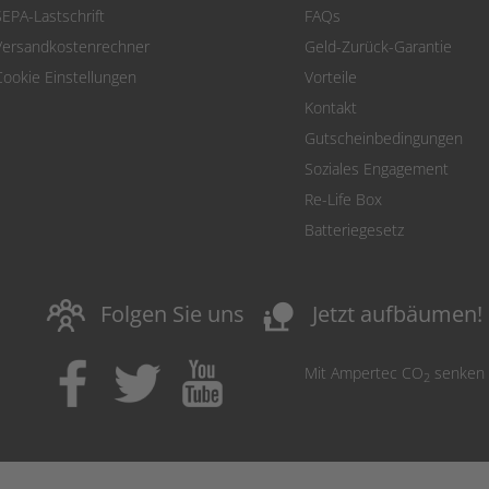
SEPA-Lastschrift
FAQs
Versandkostenrechner
Geld-Zurück-Garantie
Cookie Einstellungen
Vorteile
Kontakt
Gutscheinbedingungen
Soziales Engagement
Re-Life Box
Batteriegesetz
nature_people
Folgen Sie uns
Jetzt aufbäumen!
Mit Ampertec CO
senken
2