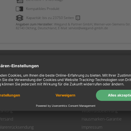
Kompatibles Produkt
Kapazität: bis zu 23750 Seiten
Angaben zum Hersteller:
Wiegand & Partner GmbH, Werner-von-Siemens-Str. 
82140 Olching, Deutschland, E-Mail: service@wiegand-gmbh.de
ein Konto
Information
Mein Konto
Über uns
Login
AGB
Warenkorb
Datenschutz
Zahlung
Widerrufsbelehrung
Versand
Hausmarken-Garantie
Warenrücksendung
Impressum