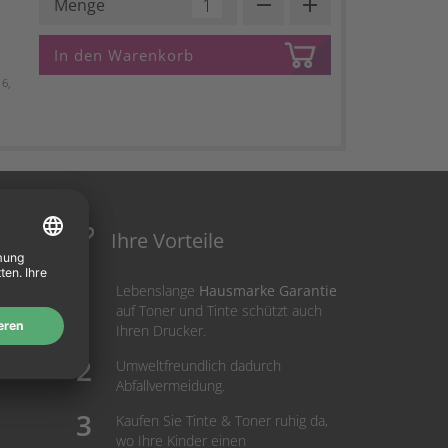
remove
add
Menge
In den Warenkorb
6,
Ihre Vorteile
Lebenslange
Hausmarke Garantie
auf Toner und Tinte schützt auch
Ihren Drucker.
Umweltfreundlich dadurch
Abfallvermeidung.
Kaufen Sie Tinte & Toner ruhig da,
wo Ihre Kinder einen