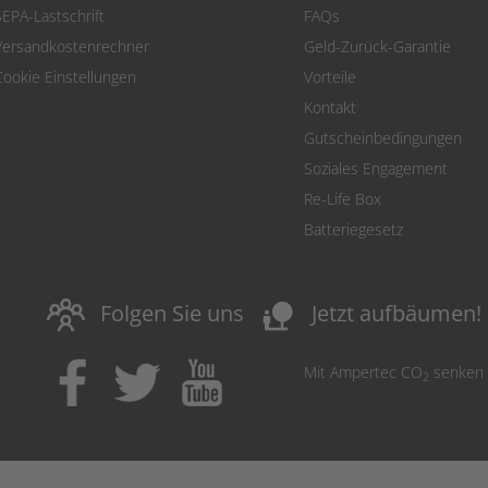
SEPA-Lastschrift
FAQs
Versandkostenrechner
Geld-Zurück-Garantie
Cookie Einstellungen
Vorteile
Kontakt
Gutscheinbedingungen
Soziales Engagement
Re-Life Box
Batteriegesetz
nature_people
Folgen Sie uns
Jetzt aufbäumen!
Mit Ampertec CO
senken
2