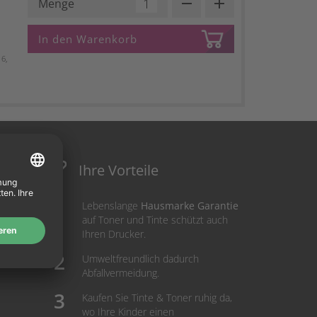
remove
add
Menge
In den Warenkorb
6,
Ihre Vorteile
Lebenslange
Hausmarke Garantie
auf Toner und Tinte schützt auch
Ihren Drucker.
Umweltfreundlich dadurch
Abfallvermeidung.
Kaufen Sie Tinte & Toner ruhig da,
wo Ihre Kinder einen