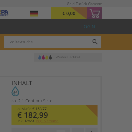
Geld-Zurück-Garantie
€ 0,00
LOGIN
search
Weitere Artikel
INHALT
1X
ca. 2,1 Cent
pro Seite
o. MwSt.
€ 153,77
€ 182,99
inkl. MwSt.
zzgl. Versand