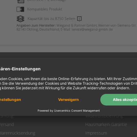
Kompatibles Produkt
Kapazität: bis zu 8750 Seiten
Angaben zum Hersteller:
Wiegand & Partner GmbH, Werner-von-Siemens-Str. 
82140 Olching, Deutschland, E-Mail: service@wiegand-gmbh.de
ein Konto
Information
Mein Konto
Über uns
Login
AGB
Warenkorb
Datenschutz
Zahlung
Widerrufsbelehrung
Versand
Hausmarken-Garantie
Warenrücksendung
Impressum