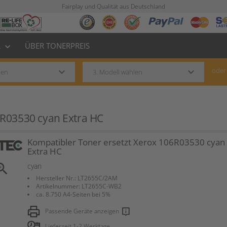
Fairplay und Qualität aus Deutschland
L
ÜBER TONERPREIS
keyboard_arrow_down
keyboard_arrow_down
keyboard_arrow_down
oder
6R03530 cyan Extra HC
Kompatibler Toner ersetzt Xerox 106R03530 cyan
Extra HC
om_in
cyan
Hersteller Nr.: LT2655C/2AM
Artikelnummer: LT2655C-WB2
ca. 8.750 A4-Seiten bei 5%
Passende Geräte anzeigen
Lieferzeit 1-2 Werktage