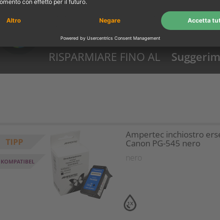
RISPARMIARE FINO AL
Suggerime
58%?
Ampertec inchiostro ers
Canon PG-545 nero
nero
1X