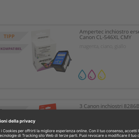
30%?
Ampertec inchiostro ers
Canon CL-546XL CMY
magenta
,
ciano
,
giallo
3 Canon inchiostri 8286
x PG-545XL + 1 x CL-546
Multipack KCMY
nero
,
magenta
,
ciano
,
giallo