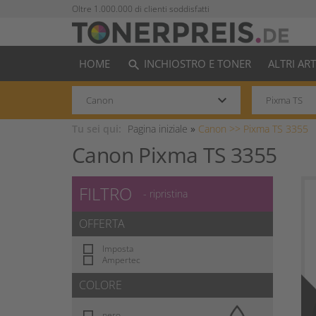
Oltre 1.000.000 di clienti soddisfatti
HOME
INCHIOSTRO E TONER
ALTRI AR
search
keyboard_arrow_down
Tu sei qui:
Pagina iniziale
»
Canon >>
Pixma TS 3355
Canon Pixma TS 3355
FILTRO
- ripristina
OFFERTA
Imposta
Ampertec
COLORE
nero