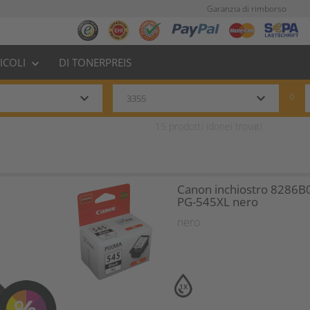
Garanzia di rimborso
TICOLI
DI TONERPREIS
keyboard_arrow_down
keyboard_arrow_down
keyboard_arrow_down
ó
15
prodotti idonei trovati
Canon inchiostro 8286B
PG-545XL nero
nero
1X