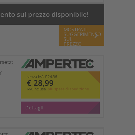
nto sul prezzo disponibile!
MOSTRA IL
keyboard_arrow_right
SUGGERIMENTO
SUL
PREZZO
rsetzt
Y
senza IVA € 24,36
€ 28,99
IVA inclusa.
più spese di spedizione
Dettagli
etzt