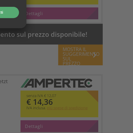
Dettagli
nto sul prezzo disponibile!
MOSTRA IL
keyboard_arrow_right
SUGGERIMENTO
SUL
PREZZO
etzt
senza IVA € 12,07
€ 14,36
IVA inclusa.
più spese di spedizione
Dettagli