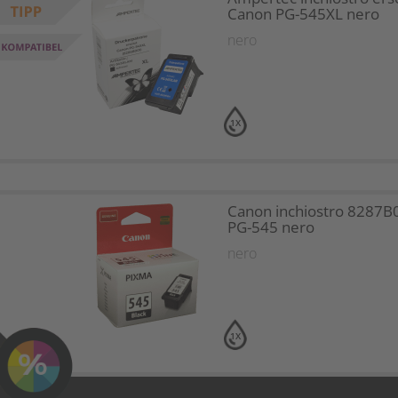
Canon PG-545XL nero
nero
1X
Canon inchiostro 8287B
PG-545 nero
nero
1X