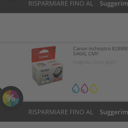
RISPARMIARE FINO AL
Suggerime
16%?
Canon inchiostro 8288B
546XL CMY
magenta
,
ciano
,
giallo
RISPARMIARE FINO AL
Suggerime