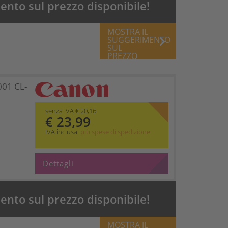
nto sul prezzo disponibile!
MOSTRA IL
keyboard_arrow_right
SUGGERIMENTO
SUL
PREZZO
001 CL-
senza IVA € 20,16
€ 23,99
IVA inclusa.
più spese di spedizione
Dettagli
nto sul prezzo disponibile!
MOSTRA IL