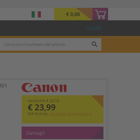
€ 0,00
LOGIN
search
001
senza IVA € 20,16
€ 23,99
IVA inclusa.
più spese di spedizione
Dettagli