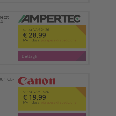
setzt
6XL
senza IVA € 24,36
€ 28,99
IVA inclusa.
più spese di spedizione
Dettagli
001 CL-
senza IVA € 16,80
€ 19,99
IVA inclusa.
più spese di spedizione