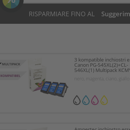
RISPARMIARE FINO AL
Suggerime
34%?
3 kompatible inchiostri e
Canon PG-545XL(2)+CL-
546XL(1) Multipack KCM
nero
,
magenta
,
ciano
,
giallo
Ampertec inchiostro ers