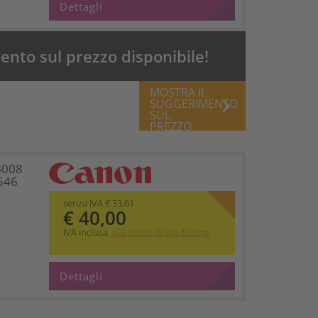
Dettagli
nto sul prezzo disponibile!
MOSTRA IL
keyboard_arrow_right
SUGGERIMENTO
SUL
PREZZO
B008
546
senza IVA € 33,61
€ 40,00
IVA inclusa.
più spese di spedizione
Dettagli