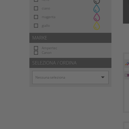
ciano
magenta
giallo
MARKE
Ampertec
Canon
SELEZIONA / ORDINA