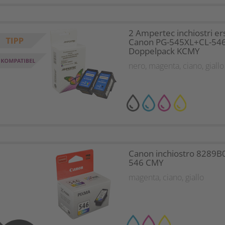
2 Ampertec inchiostri er
Canon PG-545XL+CL-54
Doppelpack KCMY
nero
,
magenta
,
ciano
,
giallo
Canon inchiostro 8289B
546 CMY
magenta
,
ciano
,
giallo