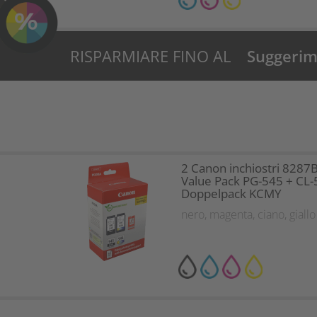
RISPARMIARE FINO AL
Suggerime
8%?
2 Canon inchiostri 8287
Value Pack PG-545 + CL-
Doppelpack KCMY
nero
,
magenta
,
ciano
,
giallo