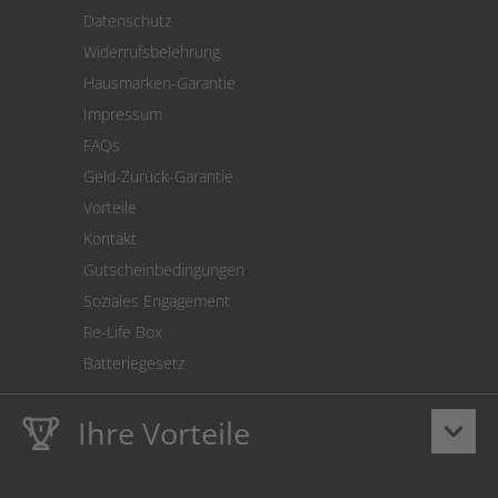
Versand
Datenschutz
Warenrücksendung
Widerrufsbelehrung
SEPA-Lastschrift
Hausmarken-Garantie
Versandkostenrechner
Impressum
Cookie Einstellungen
FAQs
Geld-Zurück-Garantie
Vorteile
Kontakt
Gutscheinbedingungen
Soziales Engagement
Re-Life Box
Batteriegesetz
Ihre Vorteile
keyboard_arrow_down