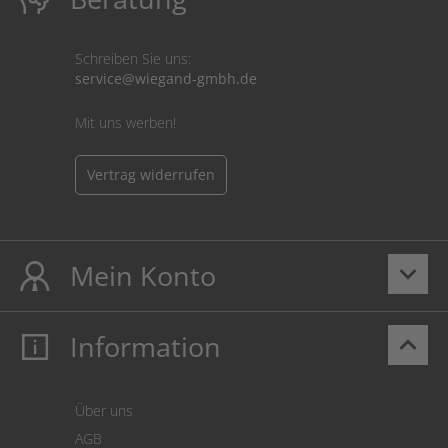
Schreiben Sie uns:
service@wiegand-gmbh.de
Mit uns werben!
Vertrag widerrufen
Mein Konto
keyboard_arrow_down
Information
keyboard_arrow_up
Mein Konto
Login
Warenkorb
Über uns
Zahlung
AGB