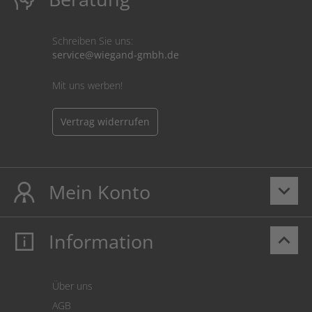
Schreiben Sie uns:
service@wiegand-gmbh.de
Mit uns werben!
Vertrag widerrufen
Mein Konto
keyboard_arrow_down
Information
keyboard_arrow_up
Mein Konto
Login
Warenkorb
Über uns
Zahlung
AGB