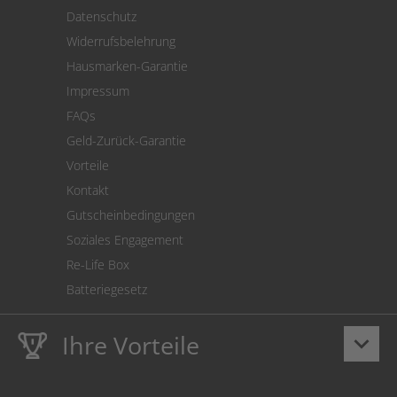
Versand
Datenschutz
Warenrücksendung
Widerrufsbelehrung
SEPA-Lastschrift
Hausmarken-Garantie
Versandkostenrechner
Impressum
Cookie Einstellungen
FAQs
Geld-Zurück-Garantie
Vorteile
Kontakt
Gutscheinbedingungen
Soziales Engagement
Re-Life Box
Batteriegesetz
Ihre Vorteile
keyboard_arrow_down