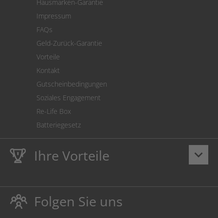
Hausmarken-Garantie
Versandkostenrechner
Impressum
Cookie Einstellungen
FAQs
Geld-Zurück-Garantie
Vorteile
Kontakt
Gutscheinbedingungen
Soziales Engagement
Re-Life Box
Batteriegesetz
Ihre Vorteile
keyboard_arrow_down
Lebenslange
Hausmarke Garantie
auf Toner und Tinte
schützt auch Ihren Drucker.
Folgen Sie uns
Umweltfreundlich dadurch Abfallvermeidung.