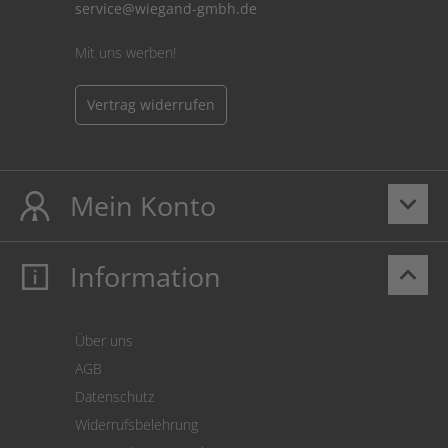
service@wiegand-gmbh.de
Mit uns werben!
Vertrag widerrufen
Mein Konto
keyboard_arrow_down
Information
keyboard_arrow_up
Mein Konto
Login
Warenkorb
Über uns
Zahlung
AGB
Versand
Datenschutz
Warenrücksendung
Widerrufsbelehrung
SEPA-Lastschrift