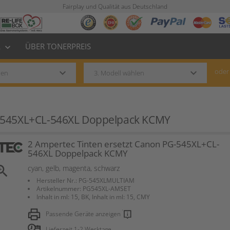
Fairplay und Qualität aus Deutschland
L
ÜBER TONERPREIS
keyboard_arrow_down
keyboard_arrow_down
keyboard_arrow_down
oder
G-545XL+CL-546XL Doppelpack KCMY
2 Ampertec Tinten ersetzt Canon PG-545XL+CL-
546XL Doppelpack KCMY
om_in
cyan, gelb, magenta, schwarz
Hersteller Nr.: PG-545XLMULTIAM
Artikelnummer: PG545XL-AMSET
Inhalt in ml: 15, BK, Inhalt in ml: 15, CMY
Passende Geräte anzeigen
Lieferzeit 1-2 Werktage