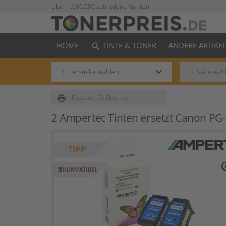
Über 1.000.000 zufriedene Kunden
HOME
TINTE & TONER
ANDERE ARTIKE
search
keyboard_arrow_down
print
Passend für Drucker
2 Ampertec Tinten ersetzt Canon P
zo