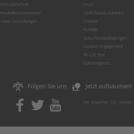
SEPA-Lastschrift
FAQs
Versandkostenrechner
Geld-Zurück-Garantie
Cookie Einstellungen
Vorteile
Kontakt
Gutscheinbedingungen
Soziales Engagement
Re-Life Box
Batteriegesetz
nature_people
Folgen Sie uns
Jetzt aufbäumen!
Mit Ampertec CO
senken
2