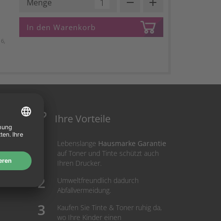
remove
add
Menge
In den Warenkorb
6,
Ihre Vorteile
Lebenslange
Hausmarke Garantie
auf Toner und Tinte schützt auch
Ihren Drucker.
Umweltfreundlich dadurch
Abfallvermeidung.
Kaufen Sie Tinte & Toner ruhig da,
wo Ihre Kinder einen