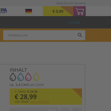
Geld-Zurück-Garantie
€ 0,00
LOGIN
search
INHALT
ca. 3,4 Cent
pro Seite
o. MwSt.
€ 24,36
€ 28,99
inkl. MwSt.
zzgl. Versand