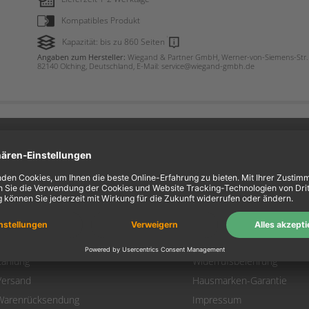
Kompatibles Produkt
Kapazität: bis zu 860 Seiten
Angaben zum Hersteller:
Wiegand & Partner GmbH, Werner-von-Siemens-Str. 
82140 Olching, Deutschland, E-Mail: service@wiegand-gmbh.de
ein Konto
Information
Mein Konto
Über uns
Login
AGB
Warenkorb
Datenschutz
Zahlung
Widerrufsbelehrung
Versand
Hausmarken-Garantie
Warenrücksendung
Impressum