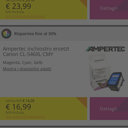
€ 23,99
Dettagli
IVA inclusa.
più spese di spedizione
Risparmia fino al 30%
Ampertec inchiostro ersetzt
Canon CL-546XL CMY
Magenta
,
Cyan
,
Gelb
Mostra i dispositivi adatti
senza IVA
€ 14,28
€ 16,99
Dettagli
IVA inclusa.
più spese di spedizione