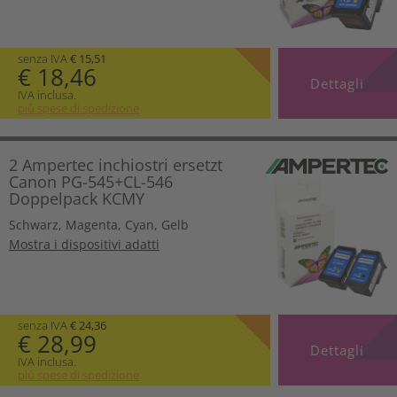
senza IVA
€ 15,51
€ 18,46
Dettagli
IVA inclusa.
più spese di spedizione
2 Ampertec inchiostri ersetzt
Canon PG-545+CL-546
Doppelpack KCMY
Schwarz
,
Magenta
,
Cyan
,
Gelb
Mostra i dispositivi adatti
senza IVA
€ 24,36
€ 28,99
Dettagli
IVA inclusa.
più spese di spedizione