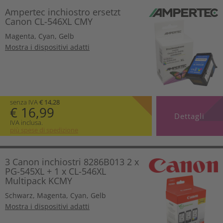
Ampertec inchiostro ersetzt
Canon CL-546XL CMY
Magenta
,
Cyan
,
Gelb
Mostra i dispositivi adatti
senza IVA
€ 14,28
€ 16,99
Dettagli
IVA inclusa.
più spese di spedizione
3 Canon inchiostri 8286B013 2 x
PG-545XL + 1 x CL-546XL
Multipack KCMY
Schwarz
,
Magenta
,
Cyan
,
Gelb
Mostra i dispositivi adatti