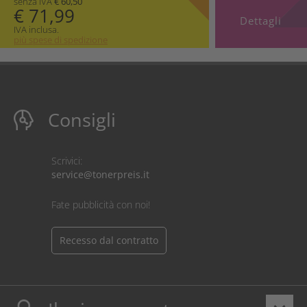
senza IVA
€ 60,50
€ 71,99
Dettagli
IVA inclusa.
più spese di spedizione
Consigli
Scrivici:
service@tonerpreis.it
Fate pubblicità con noi!
Recesso dal contratto