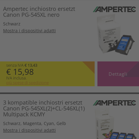
Ampertec inchiostro ersetzt
Canon PG-545XL nero
Schwarz
Mostra i dispositivi adatti
senza IVA
€ 13,43
€ 15,98
Dettagli
IVA inclusa.
più spese di spedizione
3 kompatible inchiostri ersetzt
Canon PG-545XL(2)+CL-546XL(1)
Multipack KCMY
Schwarz
,
Magenta
,
Cyan
,
Gelb
Mostra i dispositivi adatti