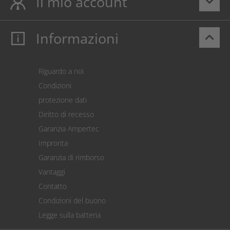
Il mio account
keyboard_arrow_down
Informazioni
keyboard_arrow_up
Il mio account
Login
Carrello prodotti
Riguardo a noi
Pagamento
Condizioni
Spedizione
protezione dati
Restituzione della merce
Diritto di recesso
Addebito diretto SEPA
Garanzia Ampertec
Calcolatore dei costi
Impronta
Impostazioni dei cookie
Garanzia di rimborso
Vantaggi
Contatto
Condizioni del buono
Legge sulla batteria