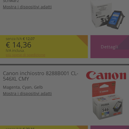
Schwarz
Mostra i dispositivi adatti
senza IVA
€ 12,07
€ 14,36
Dettagli
IVA inclusa.
più spese di spedizione
Canon inchiostro 8288B001 CL-
546XL CMY
Magenta
,
Cyan
,
Gelb
Mostra i dispositivi adatti
senza IVA
€ 20,16