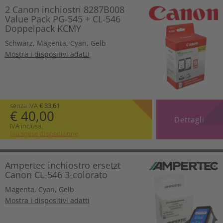
2 Canon inchiostri 8287B008
Value Pack PG-545 + CL-546
Doppelpack KCMY
Schwarz
,
Magenta
,
Cyan
,
Gelb
Mostra i dispositivi adatti
senza IVA
€ 33,61
€ 40,00
Dettagli
IVA inclusa.
più spese di spedizione
Ampertec inchiostro ersetzt
Canon CL-546 3-colorato
Magenta
,
Cyan
,
Gelb
Mostra i dispositivi adatti