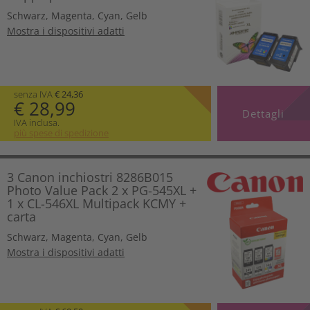
Schwarz
,
Magenta
,
Cyan
,
Gelb
Mostra i dispositivi adatti
senza IVA
€ 24,36
€ 28,99
Dettagli
IVA inclusa.
più spese di spedizione
3 Canon inchiostri 8286B015
Photo Value Pack 2 x PG-545XL +
1 x CL-546XL Multipack KCMY +
carta
Schwarz
,
Magenta
,
Cyan
,
Gelb
Mostra i dispositivi adatti