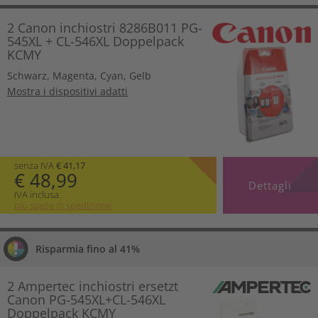
2 Canon inchiostri 8286B011 PG-
545XL + CL-546XL Doppelpack
KCMY
Schwarz
,
Magenta
,
Cyan
,
Gelb
Mostra i dispositivi adatti
senza IVA
€ 41,17
€ 48,99
Dettagli
IVA inclusa.
più spese di spedizione
Risparmia fino al 41%
2 Ampertec inchiostri ersetzt
Canon PG-545XL+CL-546XL
Doppelpack KCMY