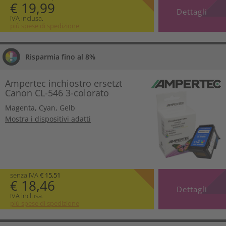
€ 19,99
Dettagli
IVA inclusa.
più spese di spedizione
Risparmia fino al 8%
Ampertec inchiostro ersetzt
Canon CL-546 3-colorato
Magenta
,
Cyan
,
Gelb
Mostra i dispositivi adatti
senza IVA
€ 15,51
€ 18,46
Dettagli
IVA inclusa.
più spese di spedizione