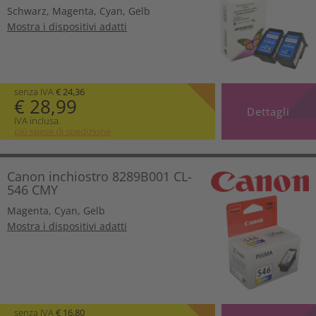
Schwarz
,
Magenta
,
Cyan
,
Gelb
Mostra i dispositivi adatti
senza IVA
€ 24,36
€ 28,99
Dettagli
IVA inclusa.
più spese di spedizione
Canon inchiostro 8289B001 CL-
546 CMY
Magenta
,
Cyan
,
Gelb
Mostra i dispositivi adatti
senza IVA
€ 16,80