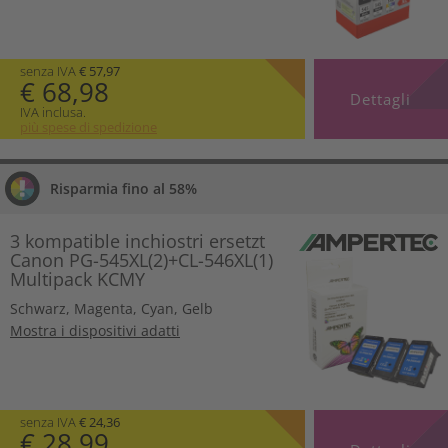
senza IVA
€ 57,97
€ 68,98
Dettagli
IVA inclusa.
più spese di spedizione
Risparmia fino al 58%
3 kompatible inchiostri ersetzt
Canon PG-545XL(2)+CL-546XL(1)
Multipack KCMY
Schwarz
,
Magenta
,
Cyan
,
Gelb
Mostra i dispositivi adatti
senza IVA
€ 24,36
€ 28,99