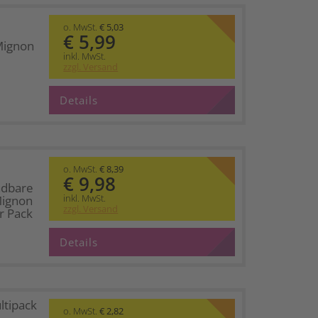
o. MwSt.
€ 5,03
€ 5,99
Mignon
inkl. MwSt.
zzgl. Versand
Details
o. MwSt.
€ 8,39
€ 9,98
adbare
inkl. MwSt.
Mignon
zzgl. Versand
r Pack
Details
ltipack
o. MwSt.
€ 2,82