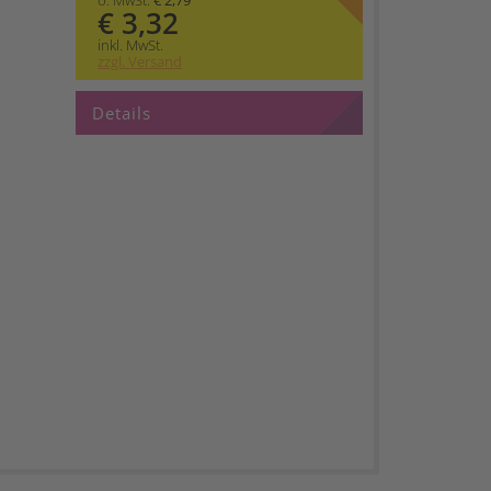
o. MwSt.
€ 2,79
€ 3,32
inkl. MwSt.
zzgl. Versand
Details