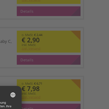
Details
o. MwSt.
€ 2,44
€ 2,90
aby C,
inkl. MwSt.
zzgl. Versand
Details
o. MwSt.
€ 6,71
€ 7,98
on AA
inkl. MwSt.
zzgl. Versand
Details