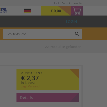
Geld-Zurück-Garantie
€ 0,00
LOGIN
search
22
Produkte gefunden
o. MwSt.
€ 1,99
€ 2,37
inkl. MwSt.
zzgl. Versand
Details