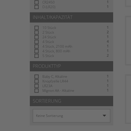
1
CR2450
1
D (LR20)
INHALT/KAPAZITÄT
1
10 Stück
2
2 Stück
1
24 Stück
4
4 Stück
1
4 Stück, 2100 mAh
1
4 Stück, 800 mAh
2
5 Stück
PRODUKTTYP
1
Baby C, Alkaline
1
Knopfzelle LR44
1
LR23A
1
Mignon AA - Alkaline
SORTIERUNG