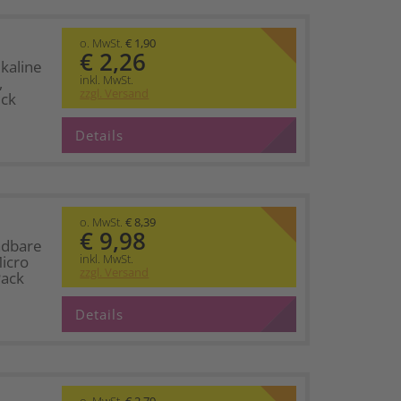
o. MwSt.
€ 1,90
€ 2,26
kaline
inkl. MwSt.
,
zzgl. Versand
ück
Details
o. MwSt.
€ 8,39
€ 9,98
adbare
inkl. MwSt.
Micro
zzgl. Versand
Pack
Details