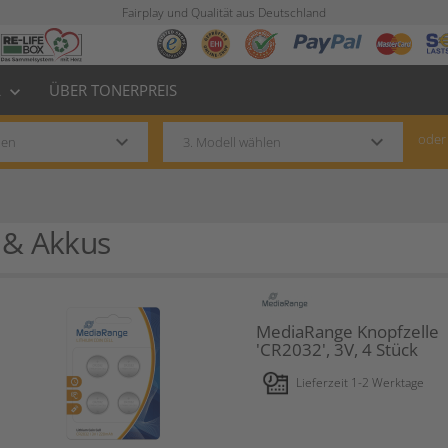
Fairplay und Qualität aus Deutschland
L
ÜBER TONERPREIS
keyboard_arrow_down
keyboard_arrow_down
keyboard_arrow_down
oder
 & Akkus
MediaRange Knopfzelle
'CR2032', 3V, 4 Stück
Lieferzeit 1-2 Werktage