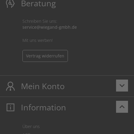
Beratung
Schreiben Sie uns:
service@wiegand-gmbh.de
Mit uns werben!
Vertrag widerrufen
Mein Konto
keyboard_arrow_down
Information
keyboard_arrow_up
Mein Konto
Login
Warenkorb
Über uns
Zahlung