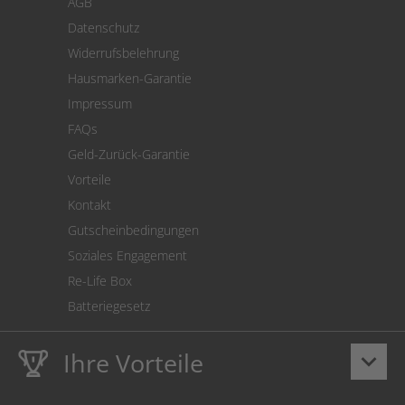
AGB
Versand
Datenschutz
Warenrücksendung
Widerrufsbelehrung
SEPA-Lastschrift
Hausmarken-Garantie
Versandkostenrechner
Impressum
Cookie Einstellungen
FAQs
Geld-Zurück-Garantie
Vorteile
Kontakt
Gutscheinbedingungen
Soziales Engagement
Re-Life Box
Batteriegesetz
Ihre Vorteile
keyboard_arrow_down