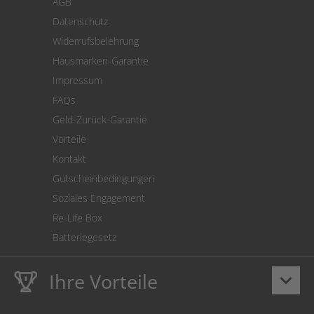
AGB
Versand
Datenschutz
Warenrücksendung
Widerrufsbelehrung
SEPA-Lastschrift
Hausmarken-Garantie
Versandkostenrechner
Impressum
Cookie Einstellungen
FAQs
Geld-Zurück-Garantie
Vorteile
Kontakt
Gutscheinbedingungen
Soziales Engagement
Re-Life Box
Batteriegesetz
Ihre Vorteile
keyboard_arrow_down