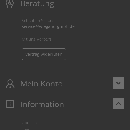
Beratung
Schreiben Sie uns:
service@wiegand-gmbh.de
Mit uns werben!
Vertrag widerrufen
Mein Konto
keyboard_arrow_down
Information
keyboard_arrow_up
Mein Konto
Login
Warenkorb
Über uns
Zahlung