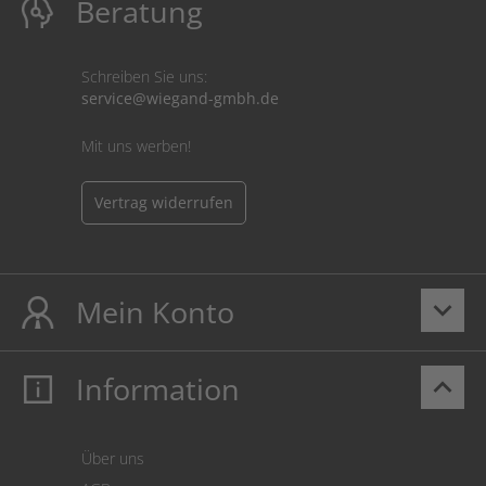
Beratung
Schreiben Sie uns:
service@wiegand-gmbh.de
Mit uns werben!
Vertrag widerrufen
Mein Konto
keyboard_arrow_down
Information
keyboard_arrow_up
Mein Konto
Login
Warenkorb
Über uns
Zahlung