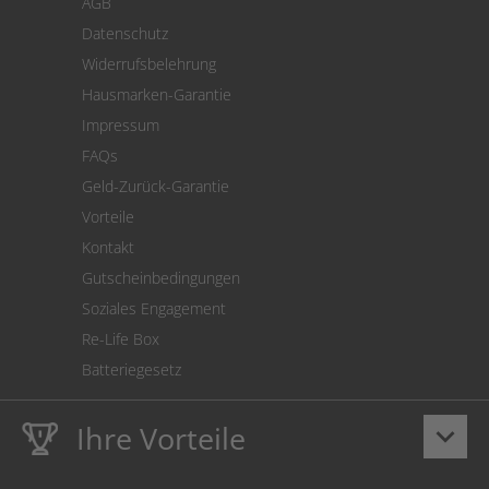
AGB
Versand
Datenschutz
Warenrücksendung
Widerrufsbelehrung
SEPA-Lastschrift
Hausmarken-Garantie
Versandkostenrechner
Impressum
Cookie Einstellungen
FAQs
Geld-Zurück-Garantie
Vorteile
Kontakt
Gutscheinbedingungen
Soziales Engagement
Re-Life Box
Batteriegesetz
Ihre Vorteile
keyboard_arrow_down