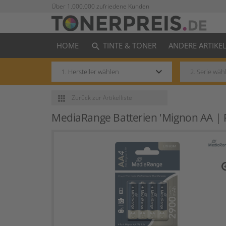
Über 1.000.000 zufriedene Kunden
HOME
TINTE & TONER
ANDERE ARTIKE
search
keyboard_arrow_down
apps
Zurück
zur Artikelliste
MediaRange Batterien 'Mignon AA | FR
zo