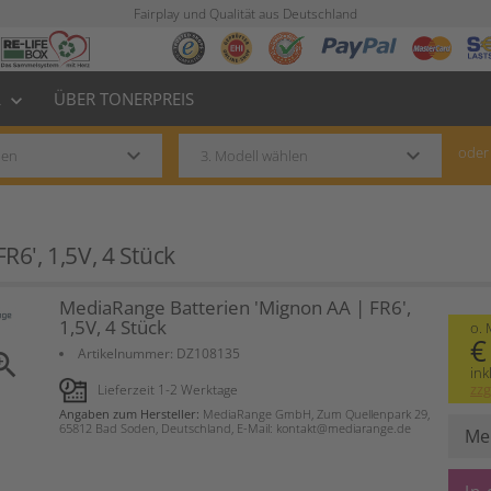
Fairplay und Qualität aus Deutschland
L
ÜBER TONERPREIS
keyboard_arrow_down
keyboard_arrow_down
keyboard_arrow_down
oder
6', 1,5V, 4 Stück
MediaRange Batterien 'Mignon AA | FR6',
1,5V, 4 Stück
o.
€
Artikelnummer:
DZ108135
om_in
ink
zzg
Lieferzeit 1-2 Werktage
Angaben zum Hersteller:
MediaRange GmbH, Zum Quellenpark 29,
65812 Bad Soden, Deutschland, E-Mail: kontakt@mediarange.de
Me