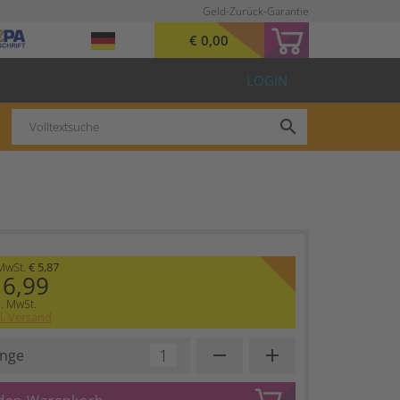
Geld-Zurück-Garantie
€ 0,00
LOGIN
search
 MwSt.
€ 5,87
 6,99
l. MwSt.
l. Versand
remove
add
nge