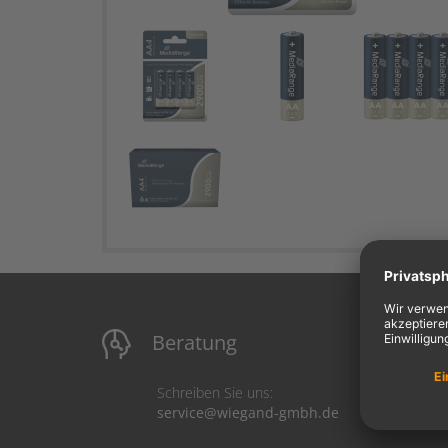
Beratung
M
Schreiben Sie uns:
service@wiegand-gmbh.de