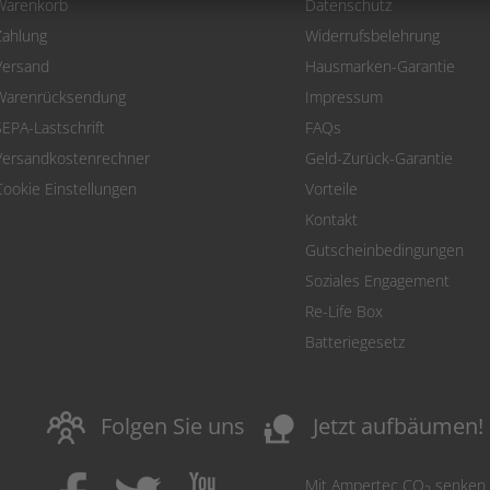
Warenkorb
Datenschutz
Zahlung
Widerrufsbelehrung
Versand
Hausmarken-Garantie
Warenrücksendung
Impressum
SEPA-Lastschrift
FAQs
Versandkostenrechner
Geld-Zurück-Garantie
Cookie Einstellungen
Vorteile
Kontakt
Gutscheinbedingungen
Soziales Engagement
Re-Life Box
Batteriegesetz
nature_people
Folgen Sie uns
Jetzt aufbäumen!
Mit Ampertec CO
senken
2