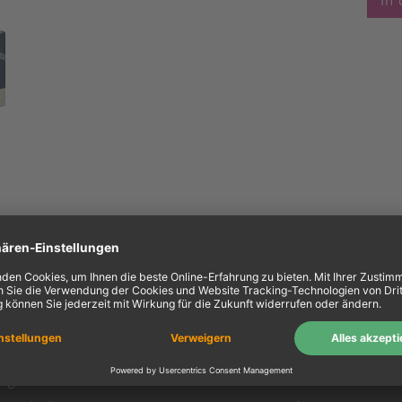
In
ein Konto
Information
Mein Konto
Über uns
Login
AGB