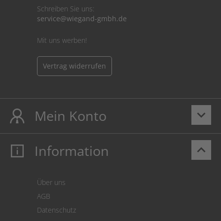
Schreiben Sie uns:
service@wiegand-gmbh.de
Mit uns werben!
Vertrag widerrufen
Mein Konto
keyboard_arrow_down
Information
keyboard_arrow_up
Mein Konto
Login
Warenkorb
Über uns
Zahlung
AGB
Versand
Datenschutz
Warenrücksendung