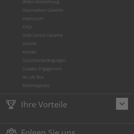
Widerrufsbelehrung
SEPA-Lastschrift
Hausmarken-Garantie
Versandkostenrechner
Impressum
Cookie Einstellungen
FAQs
Geld-Zurück-Garantie
Vorteile
Kontakt
Gutscheinbedingungen
Soziales Engagement
Re-Life Box
Batteriegesetz
Ihre Vorteile
keyboard_arrow_down
Lebenslange
Hausmarke Garantie
auf Toner und Tinte
schützt auch Ihren Drucker.
Folgen Sie uns