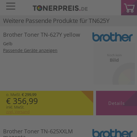
Weitere Passende Produkte für
TN625Y
Brother Toner TN-627Y yellow
Gelb
Passende Geräte anzeigen
o. MwSt.
€ 299,99
€ 356,99
Details
inkl. MwSt.
zzgl. Versand
Brother Toner TN-625XXLM
magenta