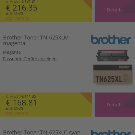
o. MwSt.
€ 181,81
€ 216,35
Details
inkl. MwSt.
zzgl. Versand
Brother Toner TN-625XLM
magenta
Magenta
Passende Geräte anzeigen
o. MwSt.
€ 141,86
€ 168,81
Details
inkl. MwSt.
zzgl. Versand
Brother Toner TN-625XLC cyan