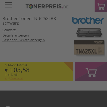
Brother Toner TN-625XLBK
schwarz
Schwarz
Details anzeigen
Passende Geräte anzeigen
o. MwSt.
€ 87,04
€ 103,58
inkl. MwSt.
zzgl. Versand