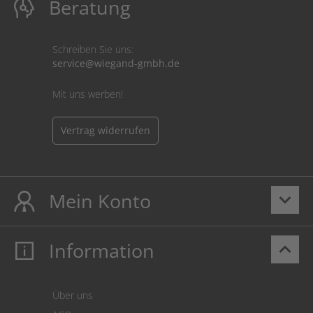
Beratung
Schreiben Sie uns:
service@wiegand-gmbh.de
Mit uns werben!
Vertrag widerrufen
Mein Konto
keyboard_arrow_down
Information
keyboard_arrow_up
Mein Konto
Login
Warenkorb
Über uns
Zahlung