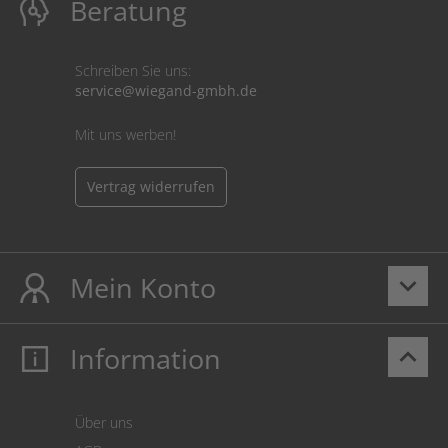
Beratung
Schreiben Sie uns:
service@wiegand-gmbh.de
Mit uns werben!
Vertrag widerrufen
Mein Konto
keyboard_arrow_down
Information
keyboard_arrow_up
Mein Konto
Login
Warenkorb
Über uns
Zahlung