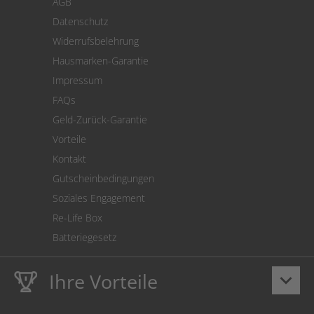
AGB
Versand
Datenschutz
Warenrücksendung
Widerrufsbelehrung
SEPA-Lastschrift
Hausmarken-Garantie
Versandkostenrechner
Impressum
Cookie Einstellungen
FAQs
Geld-Zurück-Garantie
Vorteile
Kontakt
Gutscheinbedingungen
Soziales Engagement
Re-Life Box
Batteriegesetz
Ihre Vorteile
keyboard_arrow_down