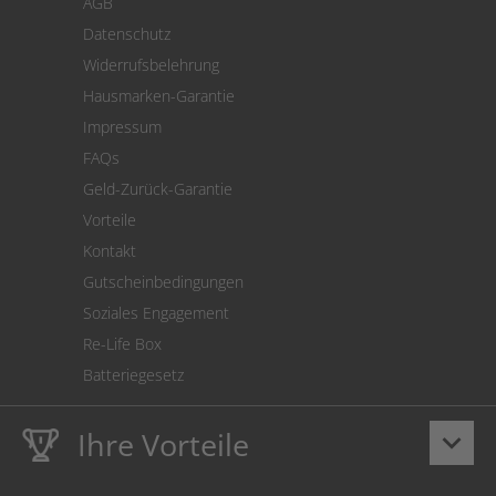
AGB
Versand
Datenschutz
Warenrücksendung
Widerrufsbelehrung
SEPA-Lastschrift
Hausmarken-Garantie
Versandkostenrechner
Impressum
Cookie Einstellungen
FAQs
Geld-Zurück-Garantie
Vorteile
Kontakt
Gutscheinbedingungen
Soziales Engagement
Re-Life Box
Batteriegesetz
Ihre Vorteile
keyboard_arrow_down