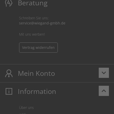
Beratung
Schreiben Sie uns:
service@wiegand-gmbh.de
Mit uns werben!
Vertrag widerrufen
Mein Konto
keyboard_arrow_down
Information
keyboard_arrow_up
Mein Konto
Login
Warenkorb
Über uns
Zahlung