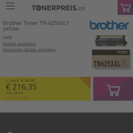
Brother Toner TN-625XXLY
yellow
Gelb
Details anzeigen
Passende Geräte anzeigen
o. MwSt.
€ 181,81
€ 216,35
inkl. MwSt.
zzgl. Versand