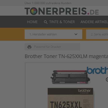
Über 1.000.000 zufriedene Kunden
HOME
TINTE & TONER
ANDERE ARTIKE
search
keyboard_arrow_down
print
Passend für Drucker
Brother Toner TN-625XXLM magent
zo