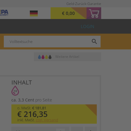
Geld-Zurück-Garantie
€ 0,00
LOGIN
search
Weitere Artikel
INHALT
1X
ca. 3,3 Cent
pro Seite
o. MwSt.
€ 181,81
€ 216,35
inkl. MwSt.
zzgl. Versand