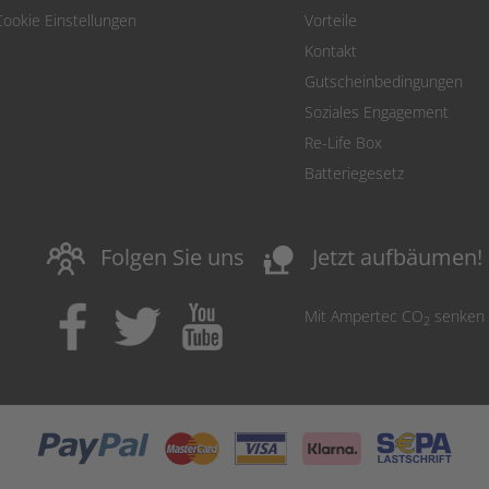
Cookie Einstellungen
Vorteile
Kontakt
Gutscheinbedingungen
Soziales Engagement
Re-Life Box
Batteriegesetz
nature_people
Folgen Sie uns
Jetzt aufbäumen!
Mit Ampertec CO
senken
2