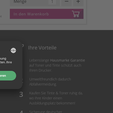
remove
add
Menge
In den Warenkorb
34
Ihre Vorteile
Lebenslange
Hausmarke Garantie
auf Toner und Tinte schützt auch
Ihren Drucker.
Umweltfreundlich dadurch
Abfallvermeidung.
Kaufen Sie Tinte & Toner ruhig da,
wo Ihre Kinder einen
Ausbildungsplatz bekommen!
Sicherung deutscher