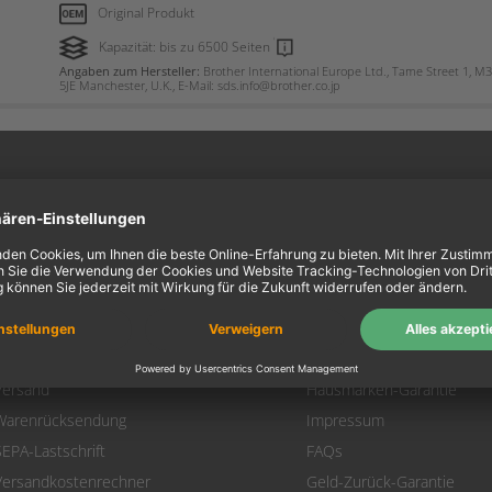
Original Produkt
Kapazität: bis zu 6500 Seiten
Angaben zum Hersteller:
Brother International Europe Ltd., Tame Street 1, M
5JE Manchester, U.K., E-Mail: sds.info@brother.co.jp
ein Konto
Information
Mein Konto
Über uns
Login
AGB
Warenkorb
Datenschutz
Zahlung
Widerrufsbelehrung
Versand
Hausmarken-Garantie
Warenrücksendung
Impressum
SEPA-Lastschrift
FAQs
Versandkostenrechner
Geld-Zurück-Garantie