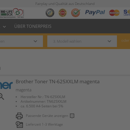
Fairplay und Qualität aus Deutschland
L
ÜBER TONERPREIS
keyboard_arrow_down
keyboard_arrow_down
keyboard_arrow_down
oder
a
Brother Toner TN-625XXLM magenta
magenta
om_in
Hersteller Nr.: TN-625XXLM
Artikelnummer: TN625XXLM
ca. 6.500 A4-Seiten bei 5%
Passende Geräte anzeigen
Lieferzeit 1-3 Werktage