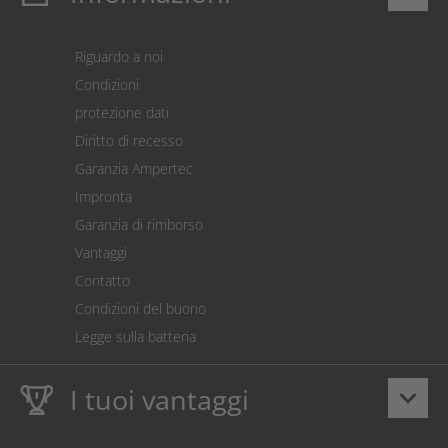
Login
Carrello prodotti
Riguardo a noi
Pagamento
Condizioni
Spedizione
protezione dati
Restituzione della merce
Diritto di recesso
Addebito diretto SEPA
Garanzia Ampertec
Calcolatore dei costi
Impronta
Impostazioni dei cookie
Garanzia di rimborso
Vantaggi
Contatto
Condizioni del buono
Legge sulla batteria
I tuoi vantaggi
keyboard_arrow_down