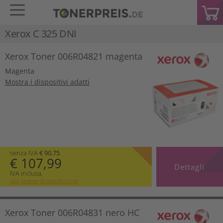
Xerox C 325 DNI
Xerox Toner 006R04821 magenta
Magenta
Mostra i dispositivi adatti
senza IVA
€ 90,75
€ 107,99
Dettagli
IVA inclusa.
più spese di spedizione
Xerox Toner 006R04831 nero HC