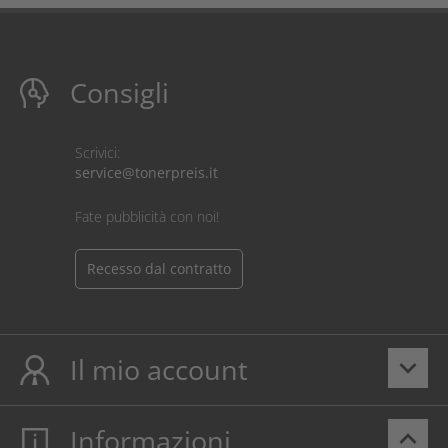
Consigli
Scrivici:
service@tonerpreis.it
Fate pubblicità con noi!
Recesso dal contratto
Il mio account
keyboard_arrow_down
Informazioni
keyboard_arrow_up
Il mio account