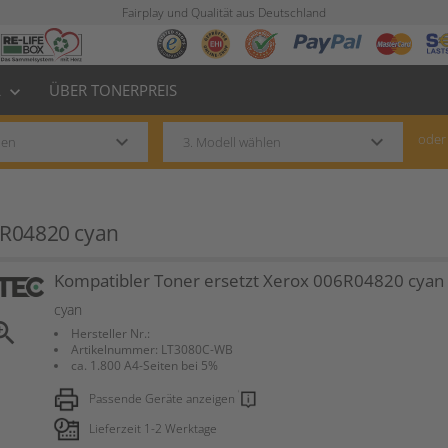
Fairplay und Qualität aus Deutschland
L
ÜBER TONERPREIS
keyboard_arrow_down
keyboard_arrow_down
keyboard_arrow_down
oder
6R04820 cyan
Kompatibler Toner ersetzt Xerox 006R04820 cyan
cyan
om_in
Hersteller Nr.:
Artikelnummer: LT3080C-WB
ca. 1.800 A4-Seiten bei 5%
Passende Geräte anzeigen
Lieferzeit 1-2 Werktage