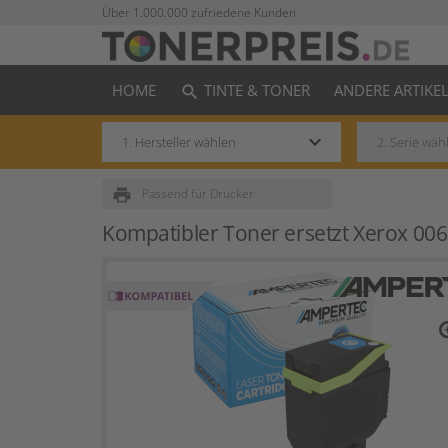
Über 1.000.000 zufriedene Kunden
HOME
TINTE & TONER
ANDERE ARTIKE
search
keyboard_arrow_down
print
Passend für Drucker
Kompatibler Toner ersetzt Xerox 00
zo