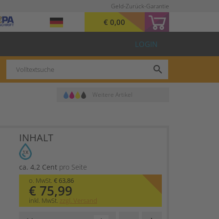
Geld-Zurück-Garantie
€ 0,00
LOGIN
search
Weitere Artikel
INHALT
1X
ca. 4,2 Cent
pro Seite
o. MwSt.
€ 63,86
€ 75,99
inkl. MwSt.
zzgl. Versand