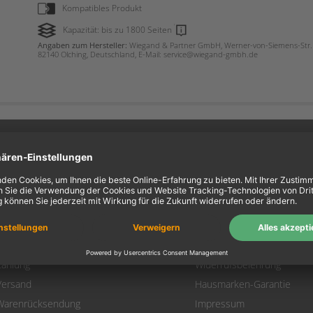
Kompatibles Produkt
Kapazität: bis zu 1800 Seiten
Angaben zum Hersteller:
Wiegand & Partner GmbH, Werner-von-Siemens-Str. 
82140 Olching, Deutschland, E-Mail: service@wiegand-gmbh.de
ein Konto
Information
Mein Konto
Über uns
Login
AGB
Warenkorb
Datenschutz
Zahlung
Widerrufsbelehrung
Versand
Hausmarken-Garantie
Warenrücksendung
Impressum