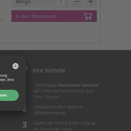
remove
add
Menge
In den Warenkorb
6,
Ihre Vorteile
Lebenslange
Hausmarke Garantie
auf Toner und Tinte schützt auch
Ihren Drucker.
Umweltfreundlich dadurch
Abfallvermeidung.
Kaufen Sie Tinte & Toner ruhig da,
wo Ihre Kinder einen