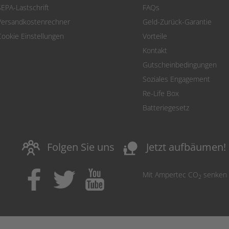
SEPA-Lastschrift
FAQs
Versandkostenrechner
Geld-Zurück-Garantie
Cookie Einstellungen
Vorteile
Kontakt
Gutscheinbedingungen
Soziales Engagement
Re-Life Box
Batteriegesetz
nature_people
Folgen Sie uns
Jetzt aufbäumen!
Mit Ampertec CO
senken
2