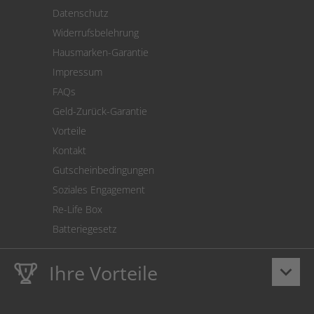
Versand
Datenschutz
Warenrücksendung
Widerrufsbelehrung
SEPA-Lastschrift
Hausmarken-Garantie
Versandkostenrechner
Impressum
Cookie Einstellungen
FAQs
Geld-Zurück-Garantie
Vorteile
Kontakt
Gutscheinbedingungen
Soziales Engagement
Re-Life Box
Batteriegesetz
Ihre Vorteile
keyboard_arrow_down