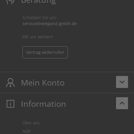
Schreiben Sie uns:
service@wiegand-gmbh.de
Mit uns werben!
Vertrag widerrufen
Mein Konto
keyboard_arrow_down
Information
keyboard_arrow_up
Mein Konto
Login
Warenkorb
Über uns
Zahlung
AGB