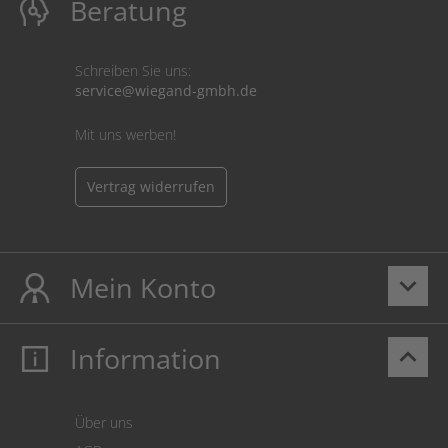
Beratung
Schreiben Sie uns:
service@wiegand-gmbh.de
Mit uns werben!
Vertrag widerrufen
Mein Konto
keyboard_arrow_down
Information
keyboard_arrow_up
Mein Konto
Login
Warenkorb
Über uns
Zahlung