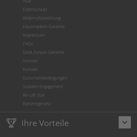
AGB
Versand
Datenschutz
Warenrücksendung
Widerrufsbelehrung
SEPA-Lastschrift
Hausmarken-Garantie
Versandkostenrechner
Impressum
Cookie Einstellungen
FAQs
Geld-Zurück-Garantie
Vorteile
Kontakt
Gutscheinbedingungen
Soziales Engagement
Re-Life Box
Batteriegesetz
Ihre Vorteile
keyboard_arrow_down