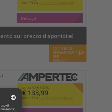
IVA inclusa.
più spese di spedizione
Dettagli
nto sul prezzo disponibile!
MOSTRA IL
keyboard_arrow_right
SUGGERIMENTO
SUL
PREZZO
zt
senza IVA € 112,60
€ 133,99
IVA inclusa.
più spese di spedizione