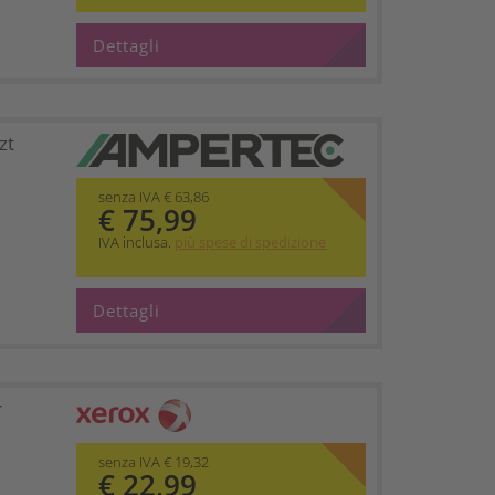
Dettagli
zt
senza IVA € 63,86
€ 75,99
IVA inclusa.
più spese di spedizione
Dettagli
r
senza IVA € 19,32
€ 22,99