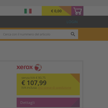
€ 0,00
LOGIN
search
senza IVA € 90,75
€ 107,99
IVA inclusa.
più spese di spedizione
Dettagli