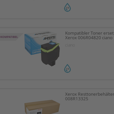
1X
Kompatibler Toner erset
Xerox 006R04820 ciano
ciano
1X
Xerox Resttonerbehälte
008R13325