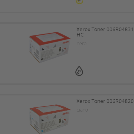
Xerox Toner 006R04831
HC
nero
1X
Xerox Toner 006R04820 
ciano