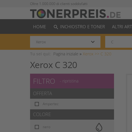
Oltre 1.000.000 di clienti soddisfatti
HOME
INCHIOSTRO E TONER
ALTRI AR
search
keyboard_arrow_down
Tu sei qui:
Pagina iniziale
»
Xerox >>
C 320
Xerox C 320
FILTRO
- ripristina
OFFERTA
Ampertec
COLORE
nero