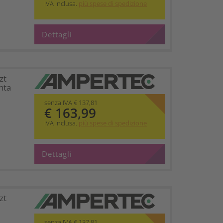
IVA inclusa.
più spese di spedizione
Dettagli
zt
nta
senza IVA € 137,81
€ 163,99
IVA inclusa.
più spese di spedizione
Dettagli
zt
senza IVA € 137,81