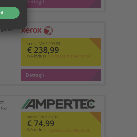
Dettagli
giallo
senza IVA € 200,83
€ 238,99
IVA inclusa.
più spese di spedizione
Dettagli
zt
nta
senza IVA € 63,02
€ 74,99
IVA inclusa.
più spese di spedizione