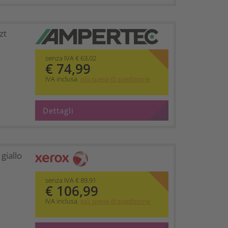
zt
senza IVA € 63,02
€ 74,99
IVA inclusa.
più spese di spedizione
Dettagli
giallo
senza IVA € 89,91
€ 106,99
IVA inclusa.
più spese di spedizione