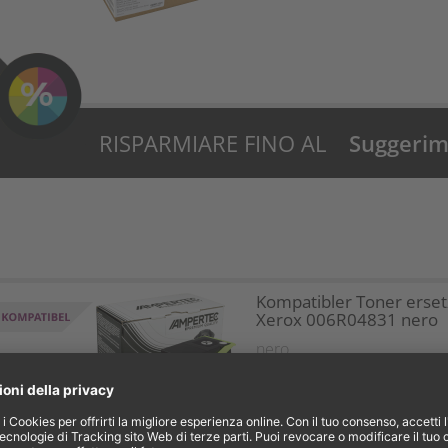
RISPARMIARE FINO AL
Suggerime
27%?
Kompatibler Toner erset
Xerox 006R04831 nero
nero
1X