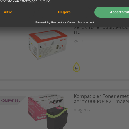
Xerox Toner 006R04830 
HC
giallo
1X
Kompatibler Toner erset
Xerox 006R04821 mage
magenta