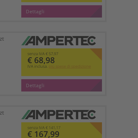
Dettagli
zt
senza IVA € 57,97
€ 68,98
IVA inclusa.
più spese di spedizione
Dettagli
zt
senza IVA € 141,17
€ 167,99