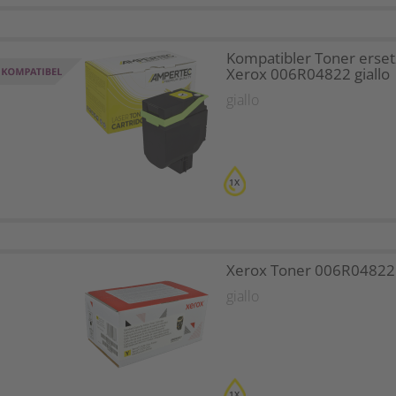
Kompatibler Toner erset
Xerox 006R04822 giallo
giallo
1X
Xerox Toner 006R04822 
giallo
1X