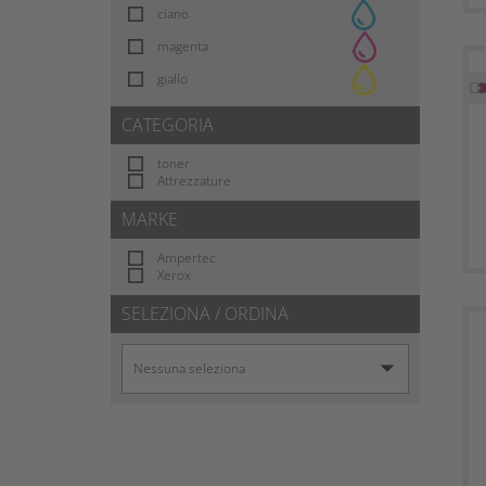
ciano
magenta
giallo
CATEGORIA
toner
Attrezzature
MARKE
Ampertec
Xerox
SELEZIONA / ORDINA