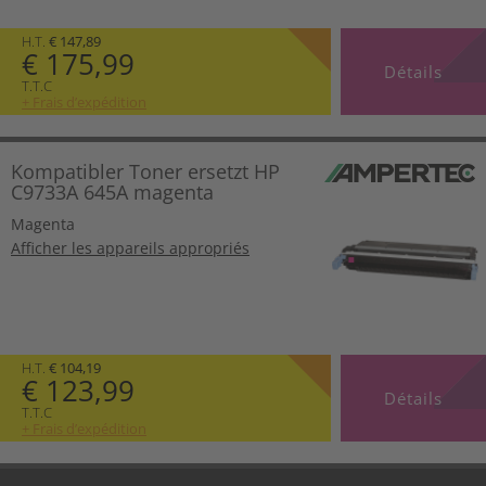
H.T.
€ 147,89
€ 175,99
Détails
T.T.C
+ Frais d’expédition
Kompatibler Toner ersetzt HP
C9733A 645A magenta
Magenta
Afficher les appareils appropriés
H.T.
€ 104,19
€ 123,99
Détails
T.T.C
+ Frais d’expédition