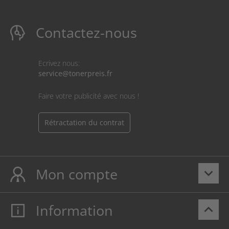
Contactez-nous
Ecrivez nous:
service@tonerpreis.fr
Faire votre publicité avec nous !
Rétractation du contrat
Mon compte
keyboard_arrow_down
Information
keyboard_arrow_up
Mon compte
S’identifier