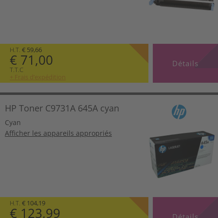
H.T.
€ 59,66
€ 71,00
Détails
T.T.C
+ Frais d’expédition
HP Toner C9731A 645A cyan
Cyan
Afficher les appareils appropriés
H.T.
€ 104,19
€ 123,99
Détails