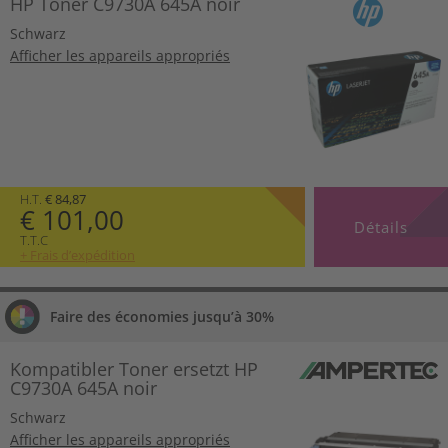
HP Toner C9730A 645A noir
Schwarz
Afficher les appareils appropriés
H.T.
€ 84,87
€ 101,00
Détails
T.T.C
+ Frais d’expédition
Faire des économies jusqu’à 30%
Kompatibler Toner ersetzt HP
C9730A 645A noir
Schwarz
Afficher les appareils appropriés