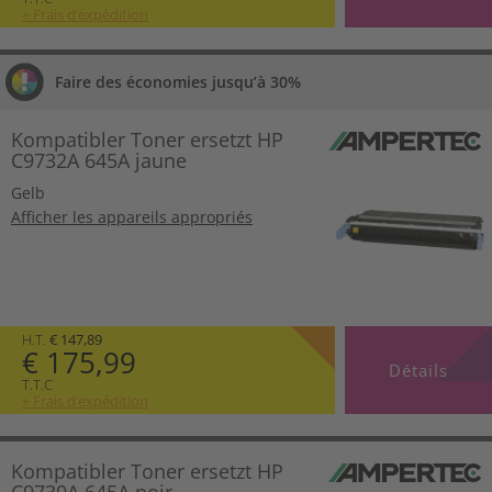
+ Frais d’expédition
Faire des économies jusqu’à 30%
Kompatibler Toner ersetzt HP
C9732A 645A jaune
Gelb
Afficher les appareils appropriés
H.T.
€ 147,89
€ 175,99
Détails
T.T.C
+ Frais d’expédition
Kompatibler Toner ersetzt HP
C9730A 645A noir