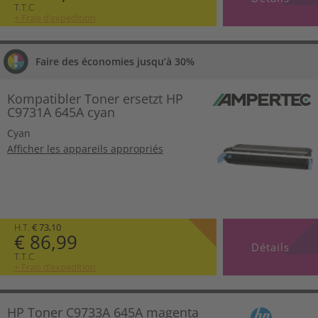
T.T.C
+ Frais d’expédition
Faire des économies jusqu’à 30%
Kompatibler Toner ersetzt HP
C9731A 645A cyan
Cyan
Afficher les appareils appropriés
H.T.
€ 73,10
€ 86,99
Détails
T.T.C
+ Frais d’expédition
HP Toner C9733A 645A magenta