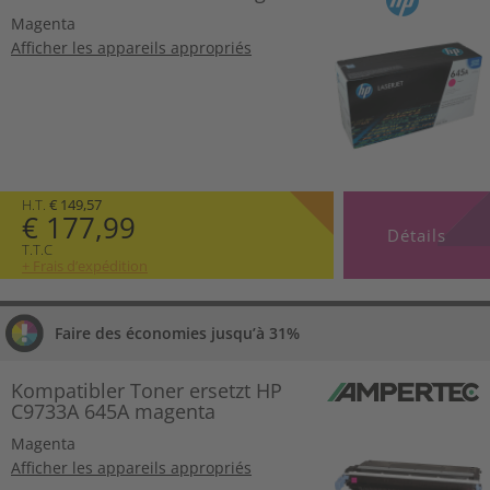
Magenta
Afficher les appareils appropriés
H.T.
€ 149,57
€ 177,99
Détails
T.T.C
+ Frais d’expédition
Faire des économies jusqu’à 31%
Kompatibler Toner ersetzt HP
C9733A 645A magenta
Magenta
Afficher les appareils appropriés