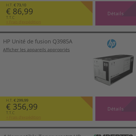
H.T.
€ 73,10
€ 86,99
Détails
T.T.C
+ Frais d’expédition
HP Unité de fusion Q3985A
Afficher les appareils appropriés
H.T.
€ 299,99
€ 356,99
Détails
T.T.C
+ Frais d’expédition