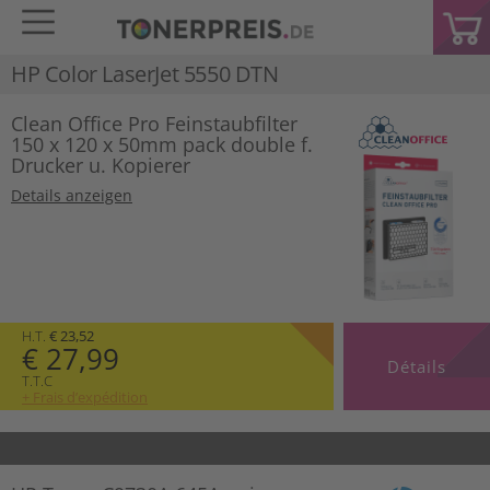
HP Color LaserJet 5550 DTN
Clean Office Pro Feinstaubfilter
150 x 120 x 50mm pack double f.
Drucker u. Kopierer
Details anzeigen
H.T.
€ 23,52
€ 27,99
Détails
T.T.C
+ Frais d’expédition