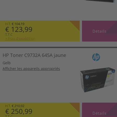
H.T.
€ 104,19
€ 123,99
Détails
T.T.C
+ Frais d’expédition
HP Toner C9732A 645A jaune
Gelb
Afficher les appareils appropriés
H.T.
€ 210,92
€ 250,99
Détails
T.T.C