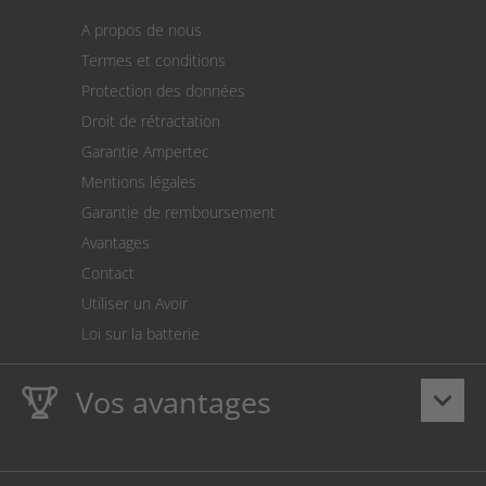
Panier
A propos de nous
Paiement
Termes et conditions
Expédition
Protection des données
Retour des marchandises
Droit de rétractation
Prélèvement SEPA
Garantie Ampertec
Le calculateur des frais de port
Mentions légales
Paramètres des cookies
Garantie de remboursement
Avantages
Contact
Utiliser un Avoir
Loi sur la batterie
Vos avantages
keyboard_arrow_down
La
Ampertec Garantie à vie
sur les encres et toners