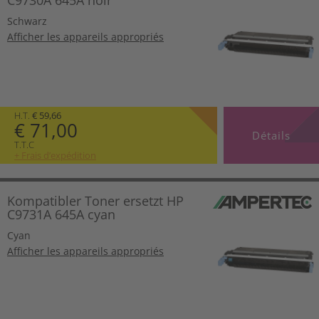
Schwarz
Afficher les appareils appropriés
H.T.
€ 59,66
€ 71,00
Détails
T.T.C
+ Frais d’expédition
Kompatibler Toner ersetzt HP
C9731A 645A cyan
Cyan
Afficher les appareils appropriés