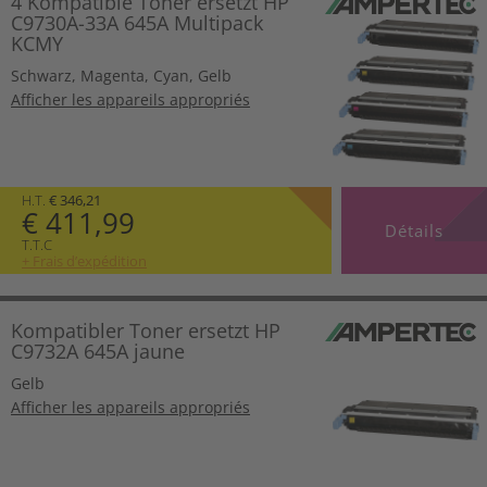
4 Kompatible Toner ersetzt HP
C9730A-33A 645A Multipack
KCMY
Schwarz
,
Magenta
,
Cyan
,
Gelb
Afficher les appareils appropriés
H.T.
€ 346,21
€ 411,99
Détails
T.T.C
+ Frais d’expédition
Kompatibler Toner ersetzt HP
C9732A 645A jaune
Gelb
Afficher les appareils appropriés