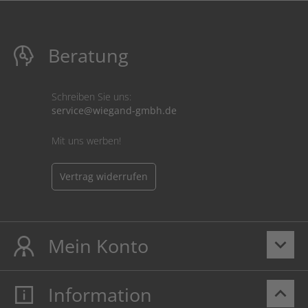
Beratung
Schreiben Sie uns:
service@wiegand-gmbh.de
Mit uns werben!
Vertrag widerrufen
Mein Konto
keyboard_arrow_down
Information
keyboard_arrow_up
Mein Konto