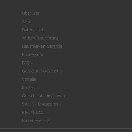
Login
Warenkorb
Über uns
Zahlung
AGB
Versand
Datenschutz
Warenrücksendung
Widerrufsbelehrung
SEPA-Lastschrift
Hausmarken-Garantie
Versandkostenrechner
Impressum
Cookie Einstellungen
FAQs
Geld-Zurück-Garantie
Vorteile
Kontakt
Gutscheinbedingungen
Soziales Engagement
Re-Life Box
Batteriegesetz