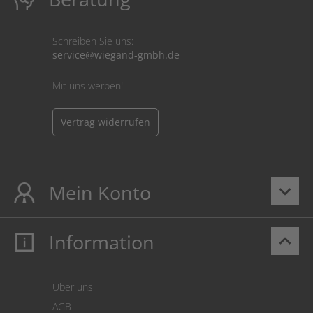
Schreiben Sie uns:
service@wiegand-gmbh.de
Mit uns werben!
Vertrag widerrufen
Mein Konto
keyboard_arrow_down
Information
keyboard_arrow_up
Mein Konto
Login
Warenkorb
Über uns
Zahlung
AGB