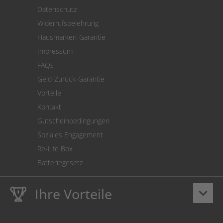
Versand
Datenschutz
Warenrücksendung
Widerrufsbelehrung
SEPA-Lastschrift
Hausmarken-Garantie
Versandkostenrechner
Impressum
Cookie Einstellungen
FAQs
Geld-Zurück-Garantie
Vorteile
Kontakt
Gutscheinbedingungen
Soziales Engagement
Re-Life Box
Batteriegesetz
Ihre Vorteile
keyboard_arrow_down