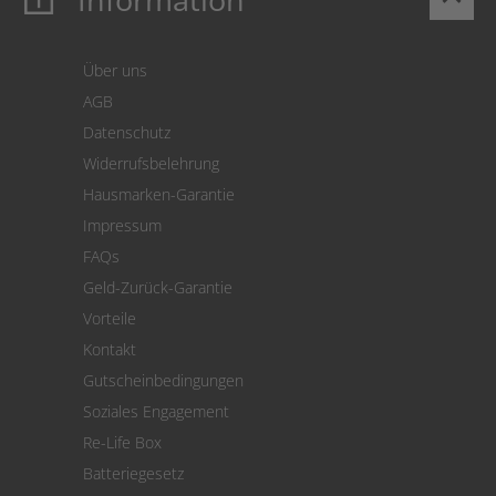
Login
Warenkorb
Über uns
Zahlung
AGB
Versand
Datenschutz
Warenrücksendung
Widerrufsbelehrung
SEPA-Lastschrift
Hausmarken-Garantie
Versandkostenrechner
Impressum
Cookie Einstellungen
FAQs
Geld-Zurück-Garantie
Vorteile
Kontakt
Gutscheinbedingungen
Soziales Engagement
Re-Life Box
Batteriegesetz