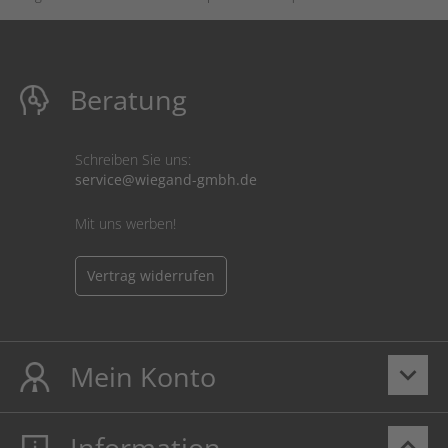
Beratung
Schreiben Sie uns:
service@wiegand-gmbh.de
Mit uns werben!
Vertrag widerrufen
Mein Konto
keyboard_arrow_down
Information
keyboard_arrow_up
Mein Konto