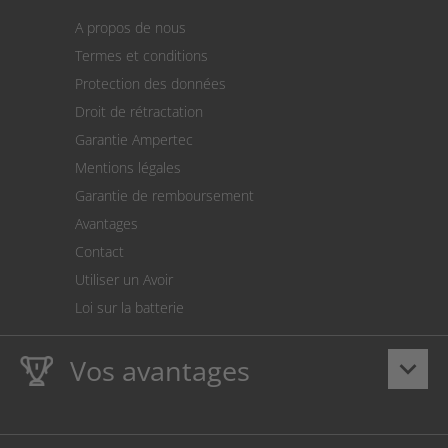
Panier
A propos de nous
Paiement
Termes et conditions
Expédition
Protection des données
Retour des marchandises
Droit de rétractation
Prélèvement SEPA
Garantie Ampertec
Le calculateur des frais de port
Mentions légales
Paramètres des cookies
Garantie de remboursement
Avantages
Contact
Utiliser un Avoir
Loi sur la batterie
Vos avantages
keyboard_arrow_down
La
Ampertec Garantie à vie
sur les encres et toners