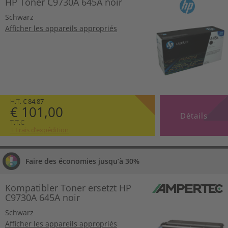
HP Toner C9730A 645A noir
Schwarz
Afficher les appareils appropriés
H.T.
€ 84,87
€ 101,00
Détails
T.T.C
+ Frais d’expédition
Faire des économies jusqu’à 30%
Kompatibler Toner ersetzt HP
C9730A 645A noir
Schwarz
Afficher les appareils appropriés