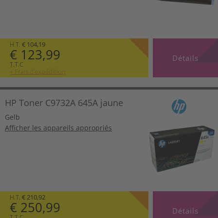
H.T.
€ 104,19
€ 123,99
Détails
T.T.C
+ Frais d’expédition
HP Toner C9732A 645A jaune
Gelb
Afficher les appareils appropriés
H.T.
€ 210,92
€ 250,99
Détails
T.T.C