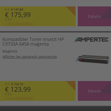
H.T.
€ 147,89
€ 175,99
Détails
T.T.C
+ Frais d’expédition
Kompatibler Toner ersetzt HP
C9733A 645A magenta
Magenta
Afficher les appareils appropriés
H.T.
€ 104,19
€ 123,99
Détails
T.T.C
+ Frais d’expédition