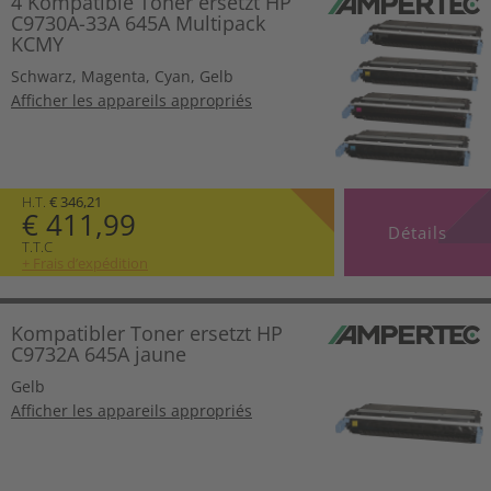
4 Kompatible Toner ersetzt HP
C9730A-33A 645A Multipack
KCMY
Schwarz
,
Magenta
,
Cyan
,
Gelb
Afficher les appareils appropriés
H.T.
€ 346,21
€ 411,99
Détails
T.T.C
+ Frais d’expédition
Kompatibler Toner ersetzt HP
C9732A 645A jaune
Gelb
Afficher les appareils appropriés