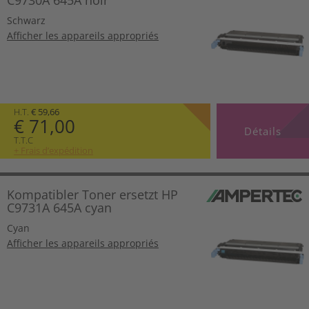
Schwarz
Afficher les appareils appropriés
H.T.
€ 59,66
€ 71,00
Détails
T.T.C
+ Frais d’expédition
Kompatibler Toner ersetzt HP
C9731A 645A cyan
Cyan
Afficher les appareils appropriés