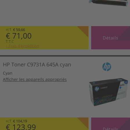
H.T.
€ 59,66
€ 71,00
Détails
T.T.C
+ Frais d’expédition
HP Toner C9731A 645A cyan
Cyan
Afficher les appareils appropriés
H.T.
€ 104,19
€ 123,99
Détails