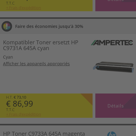
T.T.C
+ Frais d’expédition
Faire des économies jusqu’à 30%
Kompatibler Toner ersetzt HP
C9731A 645A cyan
Cyan
Afficher les appareils appropriés
H.T.
€ 73,10
€ 86,99
Détails
T.T.C
+ Frais d’expédition
HP Toner C9733A 645A magenta