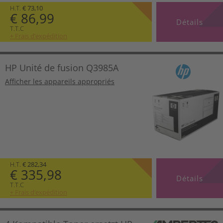
H.T.
€ 73,10
€ 86,99
Détails
T.T.C
+ Frais d’expédition
HP Unité de fusion Q3985A
Afficher les appareils appropriés
H.T.
€ 282,34
€ 335,98
Détails
T.T.C
+ Frais d’expédition