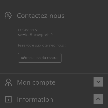
Contactez-nous
Ecrivez nous:
service@tonerpreis.fr
Faire votre publicité avec nous !
Rétractation du contrat
Mon compte
keyboard_arrow_down
Information
keyboard_arrow_up
Mon compte
S’identifier