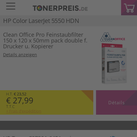
HP Color LaserJet 5550 HDN
Clean Office Pro Feinstaubfilter
150 x 120 x 50mm pack double f.
Drucker u. Kopierer
Details anzeigen
H.T.
€ 23,52
€ 27,99
Détails
T.T.C
+ Frais d’expédition