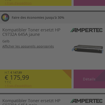
+ Frais d’expédition
Faire des économies jusqu’à 30%
Kompatibler Toner ersetzt HP
C9732A 645A jaune
Gelb
Afficher les appareils appropriés
H.T.
€ 147,89
€ 175,99
Détails
T.T.C
+ Frais d’expédition
Kompatibler Toner ersetzt HP
C9730A 645A noir