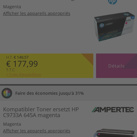
Magenta
Afficher les appareils appropriés
H.T.
€ 149,57
€ 177,99
Détails
T.T.C
+ Frais d’expédition
Faire des économies jusqu’à 31%
Kompatibler Toner ersetzt HP
C9733A 645A magenta
Magenta
Afficher les appareils appropriés