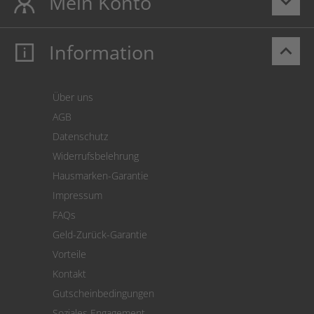
Mein Konto
keyboard_arrow_down
Information
keyboard_arrow_up
Mein Konto
Login
Warenkorb
Über uns
Zahlung
AGB
Versand
Datenschutz
Warenrücksendung
Widerrufsbelehrung
SEPA-Lastschrift
Hausmarken-Garantie
Versandkostenrechner
Impressum
Cookie Einstellungen
FAQs
Geld-Zurück-Garantie
Vorteile
Kontakt
Gutscheinbedingungen
Soziales Engagement