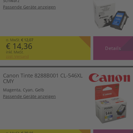
Schwarz
Passende Geräte anzeigen
o. MwSt.
€ 12,07
€ 14,36
Details
inkl. MwSt.
zzgl. Versand
Canon Tinte 8288B001 CL-546XL
CMY
Magenta
,
Cyan
,
Gelb
Passende Geräte anzeigen
o. MwSt.
€ 20,16