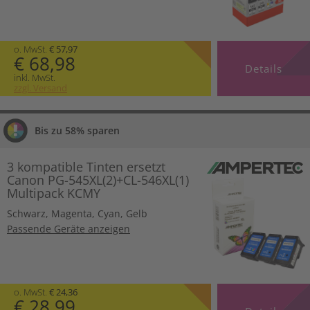
o. MwSt.
€ 57,97
€ 68,98
Details
inkl. MwSt.
zzgl. Versand
Bis zu 58% sparen
3 kompatible Tinten ersetzt
Canon PG-545XL(2)+CL-546XL(1)
Multipack KCMY
Schwarz
,
Magenta
,
Cyan
,
Gelb
Passende Geräte anzeigen
o. MwSt.
€ 24,36
€ 28,99