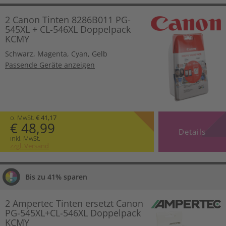
2 Canon Tinten 8286B011 PG-
545XL + CL-546XL Doppelpack
KCMY
Schwarz
,
Magenta
,
Cyan
,
Gelb
Passende Geräte anzeigen
o. MwSt.
€ 41,17
€ 48,99
Details
inkl. MwSt.
zzgl. Versand
Bis zu 41% sparen
2 Ampertec Tinten ersetzt Canon
PG-545XL+CL-546XL Doppelpack
KCMY