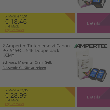
o. MwSt.
€ 15,51
€ 18,46
Details
inkl. MwSt.
zzgl. Versand
2 Ampertec Tinten ersetzt Canon
PG-545+CL-546 Doppelpack
KCMY
Schwarz
,
Magenta
,
Cyan
,
Gelb
Passende Geräte anzeigen
o. MwSt.
€ 24,36
€ 28,99
Details
inkl. MwSt.
zzgl. Versand