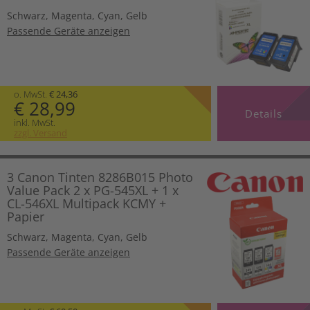
Schwarz
,
Magenta
,
Cyan
,
Gelb
Passende Geräte anzeigen
o. MwSt.
€ 24,36
€ 28,99
Details
inkl. MwSt.
zzgl. Versand
3 Canon Tinten 8286B015 Photo
Value Pack 2 x PG-545XL + 1 x
CL-546XL Multipack KCMY +
Papier
Schwarz
,
Magenta
,
Cyan
,
Gelb
Passende Geräte anzeigen