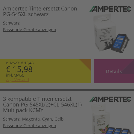
Ampertec Tinte ersetzt Canon
PG-545XL schwarz
Schwarz
Passende Geräte anzeigen
o. MwSt.
€ 13,43
€ 15,98
Details
inkl. MwSt.
zzgl. Versand
3 kompatible Tinten ersetzt
Canon PG-545XL(2)+CL-546XL(1)
Multipack KCMY
Schwarz
,
Magenta
,
Cyan
,
Gelb
Passende Geräte anzeigen