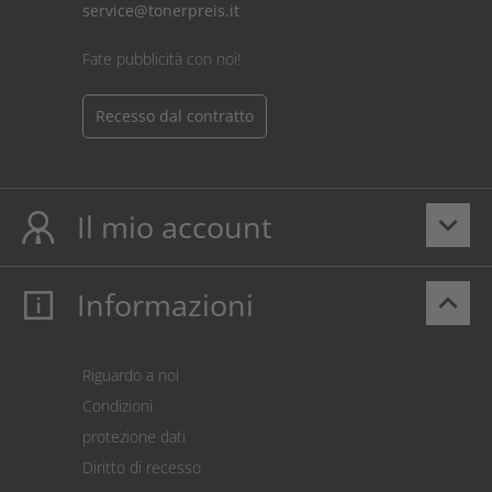
service@tonerpreis.it
Fate pubblicità con noi!
Recesso dal contratto
Il mio account
keyboard_arrow_down
Informazioni
keyboard_arrow_up
Il mio account
Login
Carrello prodotti
Riguardo a noi
Pagamento
Condizioni
Spedizione
protezione dati
Restituzione della merce
Diritto di recesso
Addebito diretto SEPA