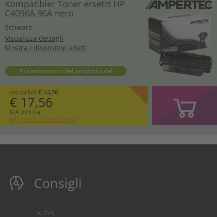
Kompatibler Toner ersetzt HP
C4096A 96A nero
Schwarz
Visualizza dettagli
Mostra i dispositivi adatti
Più economico del prodotto del
produttore
senza IVA
€ 14,76
€ 17,56
IVA inclusa.
più spese di spedizione
Consigli
Scrivici: