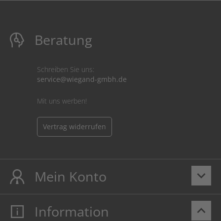
Beratung
Schreiben Sie uns:
service@wiegand-gmbh.de
Mit uns werben!
Vertrag widerrufen
Mein Konto
keyboard_arrow_down
Information
keyboard_arrow_up
Mein Konto