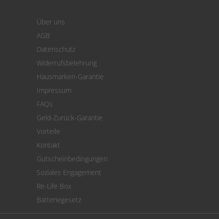
Login
Warenkorb
Über uns
Zahlung
AGB
Versand
Datenschutz
Warenrücksendung
Widerrufsbelehrung
SEPA-Lastschrift
Hausmarken-Garantie
Versandkostenrechner
Impressum
Cookie Einstellungen
FAQs
Geld-Zurück-Garantie
Vorteile
Kontakt
Gutscheinbedingungen
Soziales Engagement
Re-Life Box
Batteriegesetz