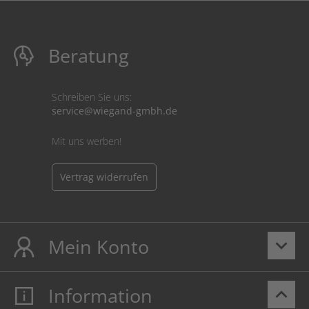
Beratung
Schreiben Sie uns:
service@wiegand-gmbh.de
Mit uns werben!
Vertrag widerrufen
Mein Konto
keyboard_arrow_down
Information
keyboard_arrow_up
Mein Konto