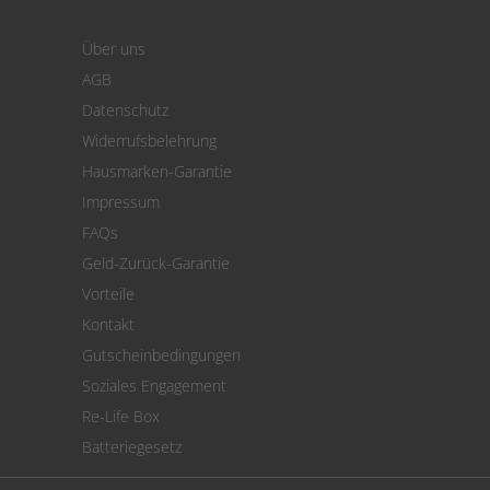
Login
Warenkorb
Über uns
Zahlung
AGB
Versand
Datenschutz
Warenrücksendung
Widerrufsbelehrung
SEPA-Lastschrift
Hausmarken-Garantie
Versandkostenrechner
Impressum
Cookie Einstellungen
FAQs
Geld-Zurück-Garantie
Vorteile
Kontakt
Gutscheinbedingungen
Soziales Engagement
Re-Life Box
Batteriegesetz