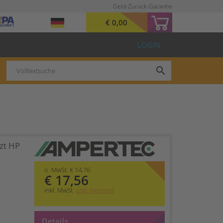
Geld-Zurück-Garantie
€ 0,00
LOGIN
search
zt HP
o. MwSt. € 14,76
€ 17,56
inkl. MwSt.
zzgl. Versand
Details