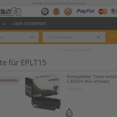
Fairplay und Qualität aus Deutschland
L
ÜBER TONERPREIS
keyboard_arrow_down
keyboard_arrow_down
keyboard_arrow_down
oder
2
Produkte gefunden
te für
EPLT15
Kompatibler Toner erset
C4096A 96A schwarz
schwarz
1X