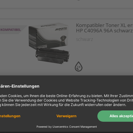
Kompatibler Toner XL er
HP C4096A 96A schwarz
schwarz
1X
ein Konto
Information
Mein Konto
Über uns