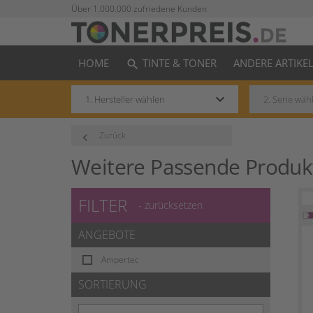
Über 1.000.000 zufriedene Kunden
HOME
TINTE & TONER
ANDERE ARTIKE
search
keyboard_arrow_down
Zurück
keyboard_arrow_left
Weitere Passende Produk
FILTER
- zurücksetzen
ANGEBOTE
Ampertec
SORTIERUNG