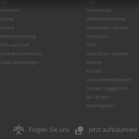
Login
AGB
Warenkorb
Datenschutz
Zahlung
Widerrufsbelehrung
Versand
Hausmarken-Garantie
Warenrücksendung
Impressum
SEPA-Lastschrift
FAQs
Versandkostenrechner
Geld-Zurück-Garantie
Cookie Einstellungen
Vorteile
Kontakt
Gutscheinbedingungen
Soziales Engagement
Re-Life Box
Batteriegesetz
nature_people
Folgen Sie uns
Jetzt aufbäumen!