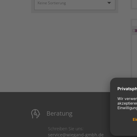
Beratung
M
Schreiben Sie uns:
service@wiegand-gmbh.de