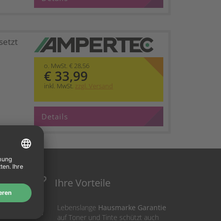
setzt
o. MwSt. € 28,56
€ 33,99
inkl. MwSt.
zzgl. Versand
Details
Ihre Vorteile
Lebenslange
Hausmarke Garantie
auf Toner und Tinte schützt auch