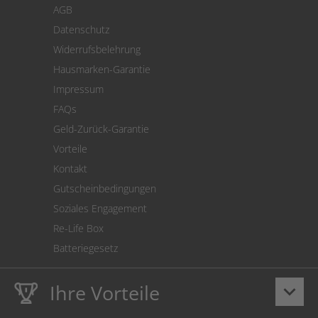
AGB
Versand
Datenschutz
Warenrücksendung
Widerrufsbelehrung
SEPA-Lastschrift
Hausmarken-Garantie
Versandkostenrechner
Impressum
Cookie Einstellungen
FAQs
Geld-Zurück-Garantie
Vorteile
Kontakt
Gutscheinbedingungen
Soziales Engagement
Re-Life Box
Batteriegesetz
Ihre Vorteile
keyboard_arrow_down