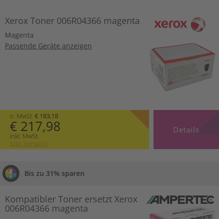
Xerox Toner 006R04366 magenta
Magenta
Passende Geräte anzeigen
o. MwSt.
€ 183,18
€ 217,98
Details
inkl. MwSt.
zzgl. Versand
Bis zu 31% sparen
Kompatibler Toner ersetzt Xerox
006R04366 magenta