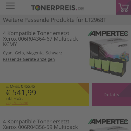
Weitere Passende Produkte für
LT2968T
4 Kompatible Toner ersetzt
Xerox 006R04364-67 Multipack
KCMY
Cyan
,
Gelb
,
Magenta
,
Schwarz
Passende Geräte anzeigen
o. MwSt.
€ 455,45
€ 541,99
Details
inkl. MwSt.
zzgl. Versand
4 Kompatible Toner ersetzt
Xerox 006R04356-59 Multipack