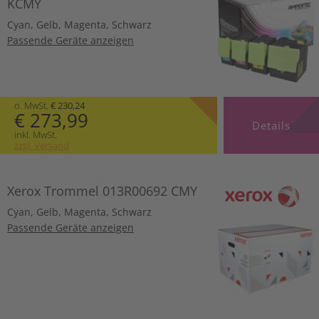
KCMY
Cyan
,
Gelb
,
Magenta
,
Schwarz
Passende Geräte anzeigen
o. MwSt.
€ 230,24
€ 273,99
Details
inkl. MwSt.
zzgl. Versand
Xerox Trommel 013R00692 CMY
Cyan
,
Gelb
,
Magenta
,
Schwarz
Passende Geräte anzeigen