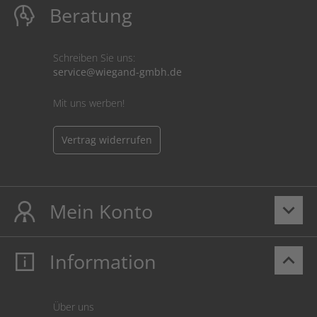
Beratung
Schreiben Sie uns:
service@wiegand-gmbh.de
Mit uns werben!
Vertrag widerrufen
Mein Konto
keyboard_arrow_down
Information
keyboard_arrow_up
Mein Konto
Login
Warenkorb
Über uns
Zahlung