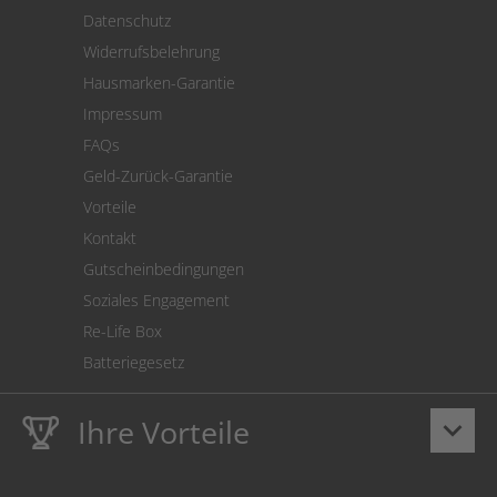
Versand
Datenschutz
Warenrücksendung
Widerrufsbelehrung
SEPA-Lastschrift
Hausmarken-Garantie
Versandkostenrechner
Impressum
Cookie Einstellungen
FAQs
Geld-Zurück-Garantie
Vorteile
Kontakt
Gutscheinbedingungen
Soziales Engagement
Re-Life Box
Batteriegesetz
Ihre Vorteile
keyboard_arrow_down