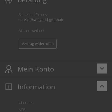
Schreiben Sie uns:
service@wiegand-gmbh.de
Mit uns werben!
Vertrag widerrufen
Mein Konto
keyboard_arrow_down
Information
keyboard_arrow_up
Mein Konto
Login
Warenkorb
Über uns
Zahlung
AGB