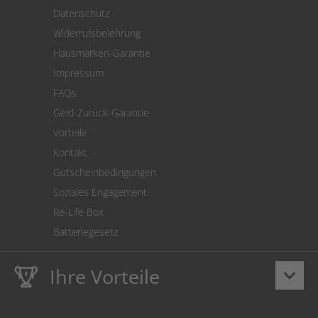
Versand
Datenschutz
Warenrücksendung
Widerrufsbelehrung
SEPA-Lastschrift
Hausmarken-Garantie
Versandkostenrechner
Impressum
Cookie Einstellungen
FAQs
Geld-Zurück-Garantie
Vorteile
Kontakt
Gutscheinbedingungen
Soziales Engagement
Re-Life Box
Batteriegesetz
Ihre Vorteile
keyboard_arrow_down