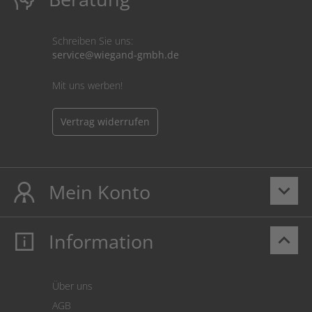
Schreiben Sie uns:
service@wiegand-gmbh.de
Mit uns werben!
Vertrag widerrufen
Mein Konto
keyboard_arrow_down
Information
keyboard_arrow_up
Mein Konto
Login
Warenkorb
Über uns
Zahlung
AGB