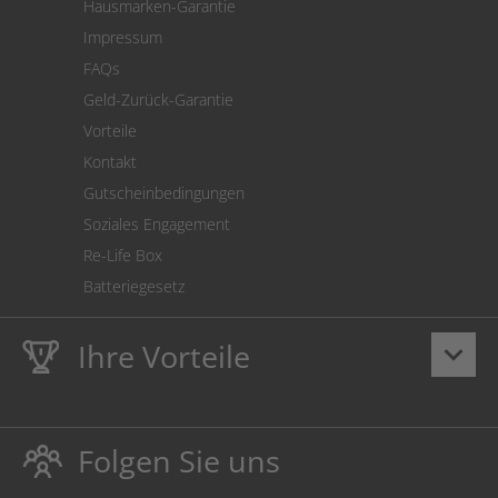
Hausmarken-Garantie
Versandkostenrechner
Impressum
Cookie Einstellungen
FAQs
Geld-Zurück-Garantie
Vorteile
Kontakt
Gutscheinbedingungen
Soziales Engagement
Re-Life Box
Batteriegesetz
Ihre Vorteile
keyboard_arrow_down
Lebenslange
Hausmarke Garantie
auf Toner und Tinte
schützt auch Ihren Drucker.
Folgen Sie uns
Umweltfreundlich dadurch Abfallvermeidung.