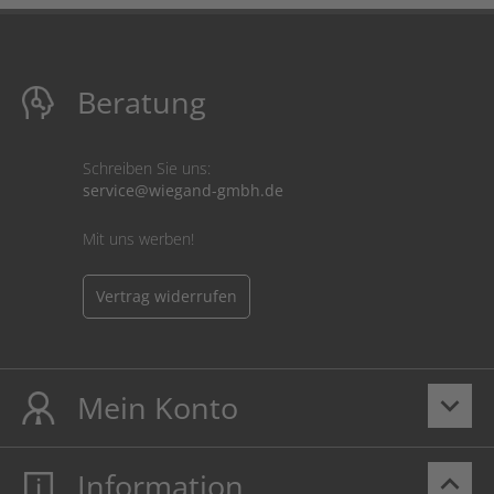
Beratung
Schreiben Sie uns:
service@wiegand-gmbh.de
Mit uns werben!
Vertrag widerrufen
Mein Konto
keyboard_arrow_down
Information
keyboard_arrow_up
Mein Konto