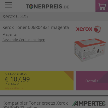
Xerox C 325
Xerox Toner 006R04821 magenta
Magenta
Passende Geräte anzeigen
o. MwSt.
€ 90,75
€ 107,99
Details
inkl. MwSt.
zzgl. Versand
Kompatibler Toner ersetzt Xerox
006R04822 yellow