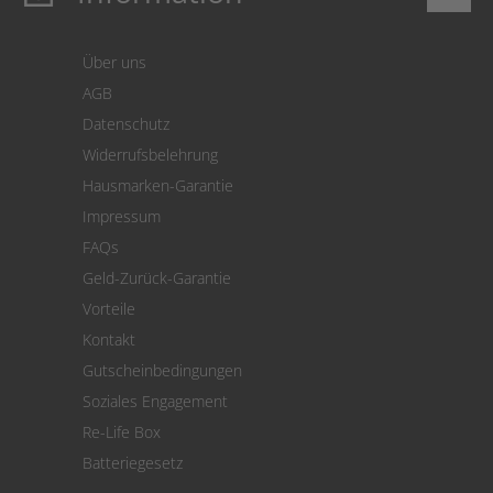
Login
Warenkorb
Über uns
Zahlung
AGB
Versand
Datenschutz
Warenrücksendung
Widerrufsbelehrung
SEPA-Lastschrift
Hausmarken-Garantie
Versandkostenrechner
Impressum
Cookie Einstellungen
FAQs
Geld-Zurück-Garantie
Vorteile
Kontakt
Gutscheinbedingungen
Soziales Engagement
Re-Life Box
Batteriegesetz