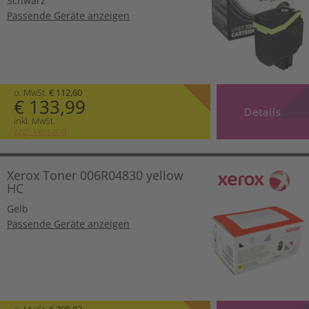
Schwarz
Passende Geräte anzeigen
o. MwSt.
€ 112,60
€ 133,99
Details
inkl. MwSt.
zzgl. Versand
Xerox Toner 006R04830 yellow
HC
Gelb
Passende Geräte anzeigen
o. MwSt.
€ 200,83