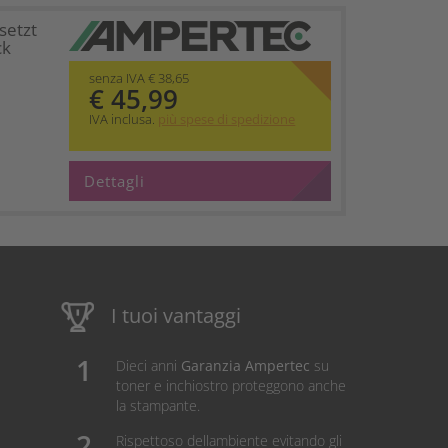
setzt
ck
senza IVA € 38,65
€ 45,99
IVA inclusa.
più spese di spedizione
Dettagli
I tuoi vantaggi
Dieci anni
Garanzia Ampertec
su
toner e inchiostro proteggono anche
la stampante.
Rispettoso dellambiente evitando gli