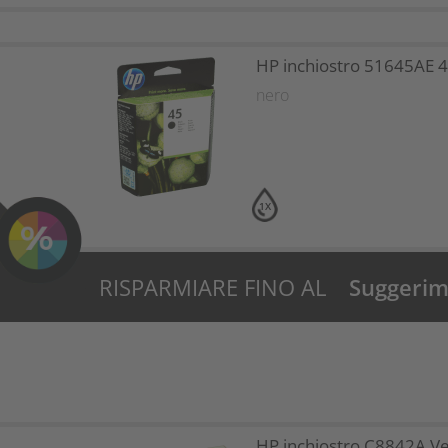
HP inchiostro 51645AE 
nero
1X
RISPARMIARE FINO AL
Suggerime
31%?
HP inchiostro C8842A Ve