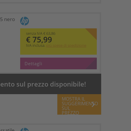
45 nero
senza IVA € 63,86
€ 75,99
IVA inclusa.
più spese di spedizione
Dettagli
nto sul prezzo disponibile!
MOSTRA IL
keyboard_arrow_right
SUGGERIMENTO
SUL
PREZZO
rsatile