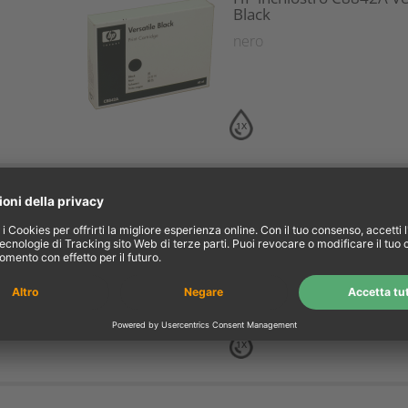
Black
nero
1X
Ampertec inchiostro ers
51645A 45 nero
nero
1X