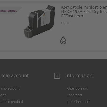
Kompatible inchiostro er
HP C6195A Fast-Dry Bla
PFFast nero
nero
1X
l mio account
Informazioni
Il mio account
Riguardo a noi
Login
Condizioni
arrello prodotti
protezione dati