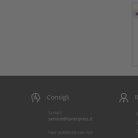
Consigli
I
Scrivici:
service@tonerpreis.it
C
Fate pubblicità con noi!