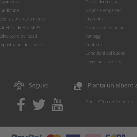
Pagamento
Diritto di recesso
Spedizione
Garanzia Ampertec
Restituzione della merce
Impronta
Addebito diretto SEPA
Garanzia di rimborso
Calcolatore dei costi
Vantaggi
Impostazioni dei cookie
Contatto
Condizioni del buono
Legge sulla batteria
nature_people
Seguici
Pianta un albero 
Riduci CO
con Ampertec
2