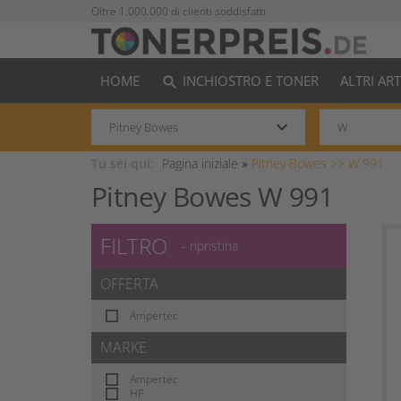
Oltre 1.000.000 di clienti soddisfatti
HOME
INCHIOSTRO E TONER
ALTRI AR
search
keyboard_arrow_down
Tu sei qui:
Pagina iniziale
»
Pitney Bowes >>
W 991
Pitney Bowes W 991
FILTRO
- ripristina
OFFERTA
Ampertec
MARKE
Ampertec
HP