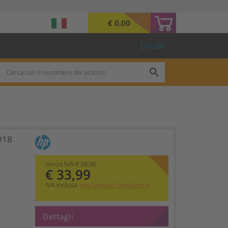
€ 0,00
LOGIN
search
918
senza IVA € 28,56
€ 33,99
IVA inclusa.
più spese di spedizione
Dettagli