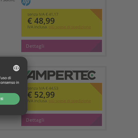
senza IVA € 41,17
€ 48,99
IVA inclusa.
più spese di spedizione
Dettagli
etzt HP
senza IVA € 44,53
€ 52,99
IVA inclusa.
più spese di spedizione
Dettagli