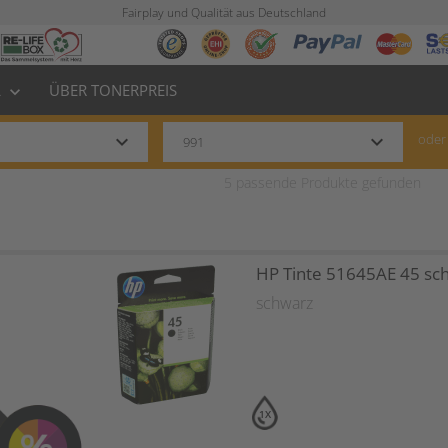
Fairplay und Qualität aus Deutschland
L
ÜBER TONERPREIS
keyboard_arrow_down
keyboard_arrow_down
keyboard_arrow_down
oder
5
passende Produkte gefunden
HP Tinte 51645AE 45 sc
schwarz
1X