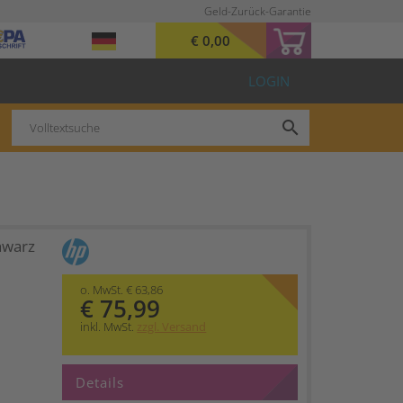
Geld-Zurück-Garantie
€ 0,00
LOGIN
search
hwarz
o. MwSt. € 63,86
€ 75,99
inkl. MwSt.
zzgl. Versand
Details