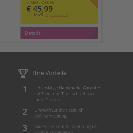
o. MwSt. € 38,65
€ 45,99
inkl. MwSt.
zzgl. Versand
Details
Ihre Vorteile
Lebenslange
Hausmarke Garantie
auf Toner und Tinte schützt auch
Ihren Drucker.
Umweltfreundlich dadurch
Abfallvermeidung.
Kaufen Sie Tinte & Toner ruhig da,
wo Ihre Kinder einen