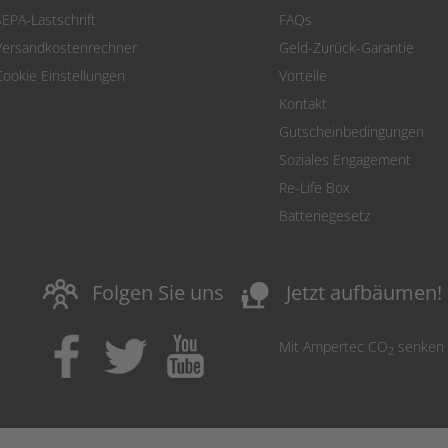
SEPA-Lastschrift
FAQs
Versandkostenrechner
Geld-Zurück-Garantie
Cookie Einstellungen
Vorteile
Kontakt
Gutscheinbedingungen
Soziales Engagement
Re-Life Box
Batteriegesetz
nature_people
Folgen Sie uns
Jetzt aufbäumen!
Mit Ampertec CO
senken
2