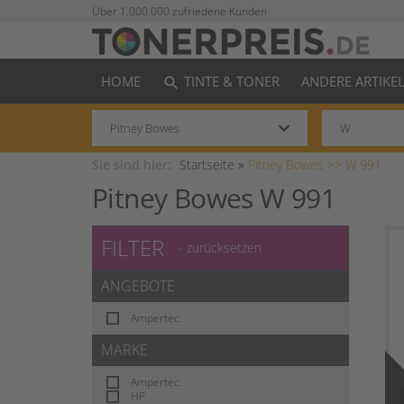
Über 1.000.000 zufriedene Kunden
HOME
TINTE & TONER
ANDERE ARTIKE
search
keyboard_arrow_down
Sie sind hier:
Startseite
»
Pitney Bowes >>
W 991
Pitney Bowes W 991
FILTER
- zurücksetzen
ANGEBOTE
Ampertec
MARKE
Ampertec
HP