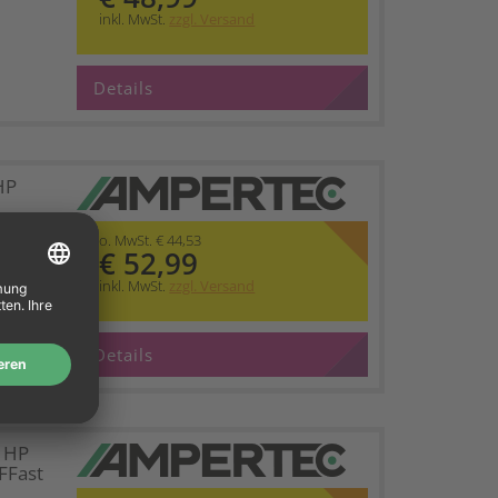
inkl. MwSt.
zzgl. Versand
Details
HP
o. MwSt. € 44,53
€ 52,99
inkl. MwSt.
zzgl. Versand
Details
t HP
FFast