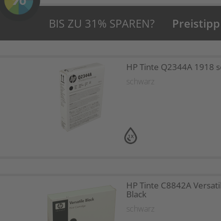
BIS ZU 31% SPAREN?
Preistipp
HP Tinte Q2344A 1918 
schwarz
1X
HP Tinte C8842A Versati
Black
schwarz