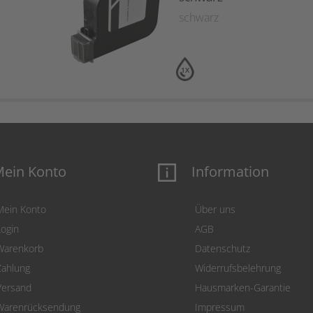
schwarz
1X
ein Konto
Information
Mein Konto
Über uns
Login
AGB
Warenkorb
Datenschutz
Zahlung
Widerrufsbelehrung
Versand
Hausmarken-Garantie
Warenrücksendung
Impressum