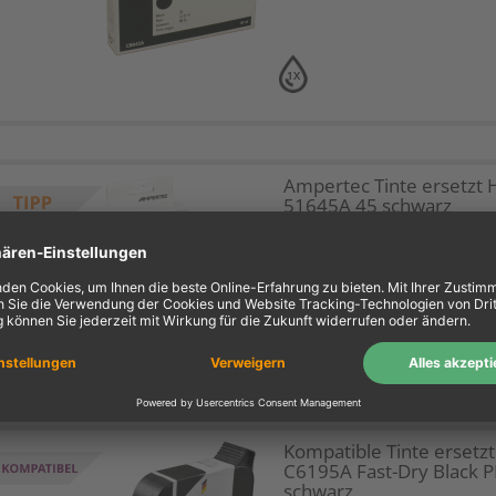
1X
Ampertec Tinte ersetzt 
51645A 45 schwarz
schwarz
1X
Kompatible Tinte ersetz
C6195A Fast-Dry Black P
schwarz