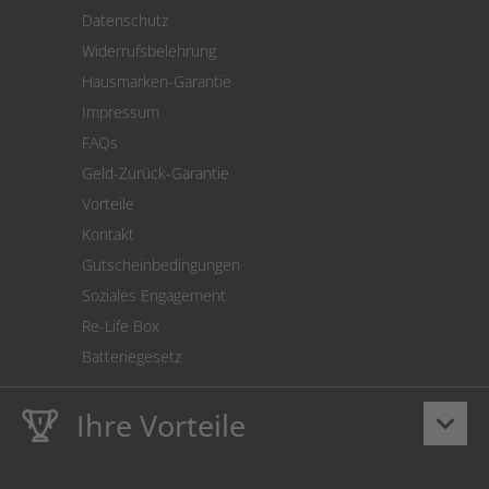
Versand
Datenschutz
Warenrücksendung
Widerrufsbelehrung
SEPA-Lastschrift
Hausmarken-Garantie
Versandkostenrechner
Impressum
Cookie Einstellungen
FAQs
Geld-Zurück-Garantie
Vorteile
Kontakt
Gutscheinbedingungen
Soziales Engagement
Re-Life Box
Batteriegesetz
Ihre Vorteile
keyboard_arrow_down