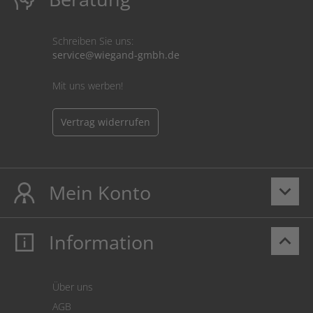
Schreiben Sie uns:
service@wiegand-gmbh.de
Mit uns werben!
Vertrag widerrufen
Mein Konto
keyboard_arrow_down
Information
keyboard_arrow_up
Mein Konto
Login
Warenkorb
Über uns
Zahlung
AGB