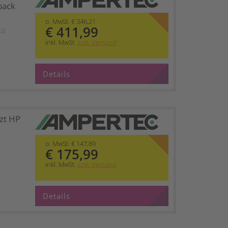
pack
o. MwSt. € 346,21
€ 411,99
ta
inkl. MwSt.
zzgl. Versand
Details
zt HP
o. MwSt. € 147,89
€ 175,99
inkl. MwSt.
zzgl. Versand
Details