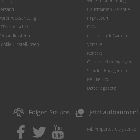
Zahlung
Widerrufsbelehrung
Versand
Hausmarken-Garantie
Warenrücksendung
Impressum
SEPA-Lastschrift
FAQs
Versandkostenrechner
Geld-Zurück-Garantie
Cookie Einstellungen
Vorteile
Kontakt
Gutscheinbedingungen
Soziales Engagement
Re-Life Box
Batteriegesetz
nature_people
Folgen Sie uns
Jetzt aufbäumen!
Mit Ampertec CO
senken
2