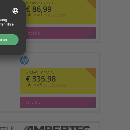
o. MwSt. € 73,10
€ 86,99
inkl. MwSt.
zzgl. Versand
Details
o. MwSt. € 282,34
€ 335,98
inkl. MwSt.
zzgl. Versand
Details
tzt HP