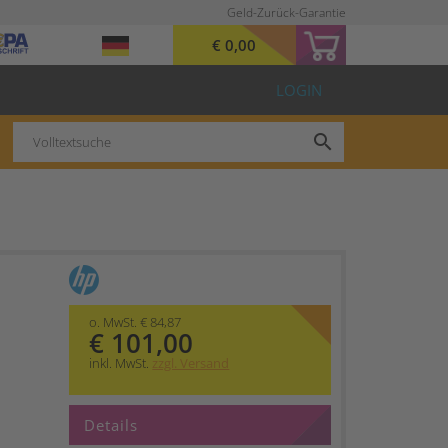
Geld-Zurück-Garantie
€ 0,00
LOGIN
search
o. MwSt. € 84,87
€ 101,00
inkl. MwSt.
zzgl. Versand
Details