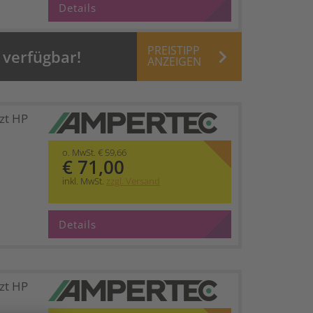
Details
PREISTIPP
keyboard_arrow_right
 verfügbar!
ANZEIGEN
zt HP
o. MwSt. € 59,66
€ 71,00
inkl. MwSt.
zzgl. Versand
Details
zt HP