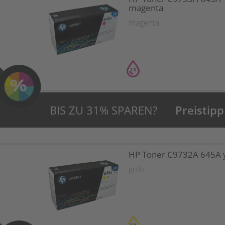
magenta
magenta
1X
BIS ZU 31% SPAREN?
Preistipp
HP Toner C9732A 645A 
gelb