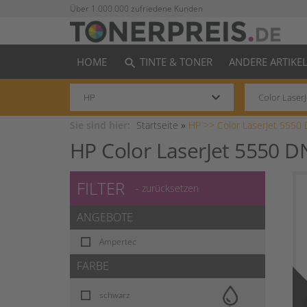
Über 1.000.000 zufriedene Kunden
HOME
TINTE & TONER
ANDERE ARTIKE
search
keyboard_arrow_down
Sie sind hier:
Startseite
»
HP >>
Color LaserJet 5550
HP Color LaserJet 5550 D
FILTER
- zurücksetzen
ANGEBOTE
Ampertec
FARBE
schwarz