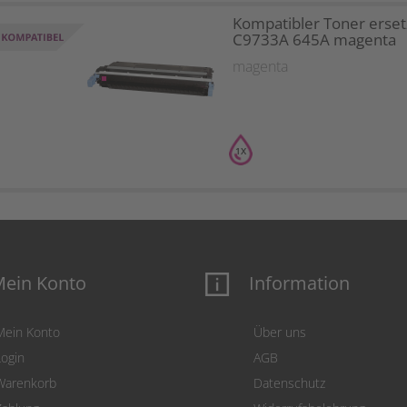
Kompatibler Toner erset
C9733A 645A magenta
magenta
1X
ein Konto
Information
Mein Konto
Über uns
Login
AGB
Warenkorb
Datenschutz