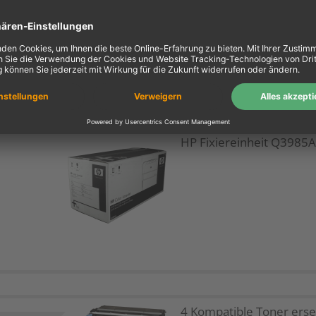
cyan
1X
HP Fixiereinheit Q3985A
4 Kompatible Toner erse