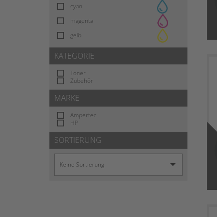
cyan
magenta
gelb
KATEGORIE
Toner
Zubehör
MARKE
Ampertec
HP
SORTIERUNG