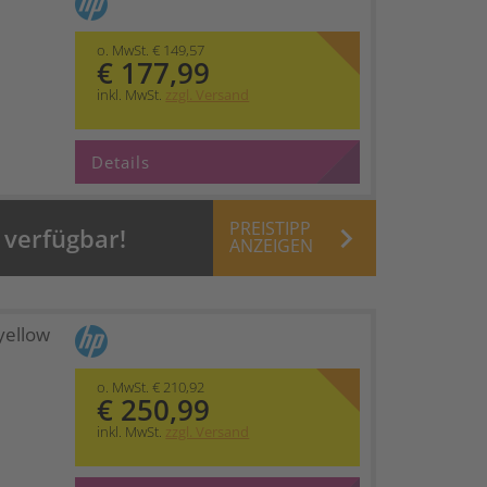
o. MwSt. € 149,57
€ 177,99
inkl. MwSt.
zzgl. Versand
Details
PREISTIPP
keyboard_arrow_right
 verfügbar!
ANZEIGEN
yellow
o. MwSt. € 210,92
€ 250,99
inkl. MwSt.
zzgl. Versand