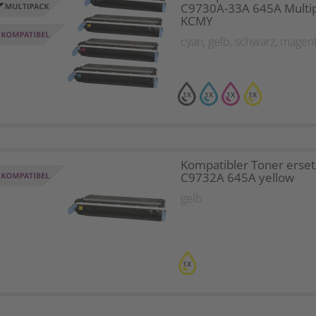
C9730A-33A 645A Multi
KCMY
cyan
,
gelb
,
schwarz
,
magen
1X
1X
1X
1X
Kompatibler Toner erset
C9732A 645A yellow
gelb
1X