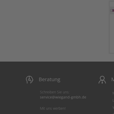
Beratung
M
Schreiben Sie uns:
service@wiegand-gmbh.de
Mit uns werben!