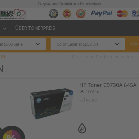
Fairplay und Qualität aus Deutschland
L
ÜBER TONERPREIS
keyboard_arrow_down
keyboard_arrow_down
keyboard_arrow_down
oder
 DN
10
passende Produkte gefunden
N
HP Toner C9730A 645A
schwarz
schwarz
1X