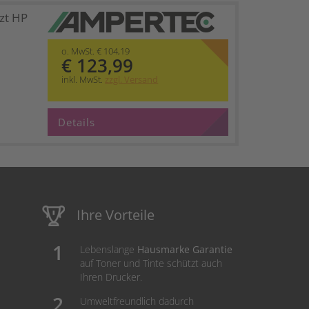
zt HP
o. MwSt. € 104,19
€ 123,99
inkl. MwSt.
zzgl. Versand
Details
Ihre Vorteile
Lebenslange
Hausmarke Garantie
auf Toner und Tinte schützt auch
Ihren Drucker.
Umweltfreundlich dadurch