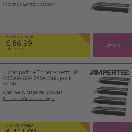
Passende Geräte anzeigen
o. MwSt.
€ 73,10
€ 86,99
Details
inkl. MwSt.
zzgl. Versand
4 Kompatible Toner ersetzt HP
C9730A-33A 645A Multipack
KCMY
Cyan
,
Gelb
,
Magenta
,
Schwarz
Passende Geräte anzeigen
o. MwSt.
€ 346,21
€ 411,99