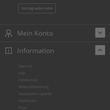
Vertrag widerrufen
Mein Konto
keyboard_arrow_down
Information
keyboard_arrow_up
Mein Konto
Login
Warenkorb
Über uns
Zahlung
AGB
Versand
Datenschutz
Warenrücksendung
Widerrufsbelehrung
SEPA-Lastschrift
Hausmarken-Garantie
Versandkostenrechner
Impressum
Cookie Einstellungen
FAQs