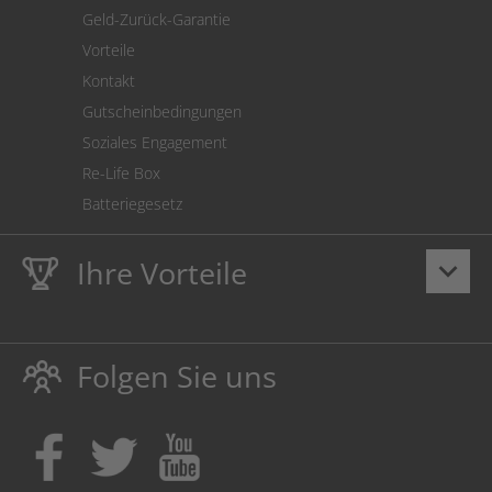
Geld-Zurück-Garantie
Vorteile
Kontakt
Gutscheinbedingungen
Soziales Engagement
Re-Life Box
Batteriegesetz
Ihre Vorteile
keyboard_arrow_down
Lebenslange
Hausmarke Garantie
auf Toner und Tinte
schützt auch Ihren Drucker.
Folgen Sie uns
Umweltfreundlich dadurch Abfallvermeidung.
Kaufen Sie Tinte & Toner ruhig da, wo Ihre Kinder einen
Ausbildungsplatz bekommen!