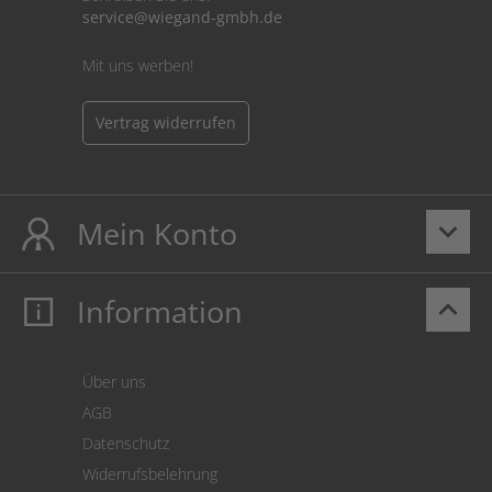
service@wiegand-gmbh.de
Mit uns werben!
Vertrag widerrufen
Mein Konto
keyboard_arrow_down
Information
keyboard_arrow_up
Mein Konto
Login
Warenkorb
Über uns
Zahlung
AGB
Versand
Datenschutz
Warenrücksendung
Widerrufsbelehrung
SEPA-Lastschrift