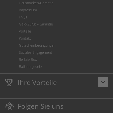
Hausmarken-Garantie
Versandkostenrechner
Impressum
Cookie Einstellungen
FAQs
Geld-Zurück-Garantie
Vorteile
Kontakt
Gutscheinbedingungen
Soziales Engagement
Re-Life Box
Batteriegesetz
Ihre Vorteile
keyboard_arrow_down
Lebenslange
Hausmarke Garantie
auf Toner und Tinte
schützt auch Ihren Drucker.
Folgen Sie uns
Umweltfreundlich dadurch Abfallvermeidung.