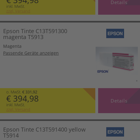
€ 394,98
Details
inkl. MwSt.
zzgl. Versand
Epson Tinte C13T591300
magenta T5913
Magenta
Passende Geräte anzeigen
o. MwSt.
€ 331,92
€ 394,98
Details
inkl. MwSt.
zzgl. Versand
Epson Tinte C13T591400 yellow
T5914