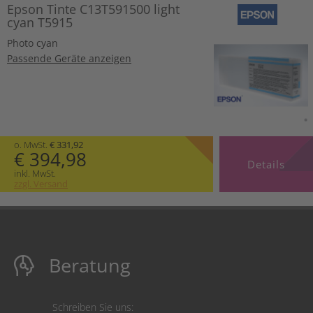
Epson Tinte C13T591500 light
cyan T5915
Photo cyan
Passende Geräte anzeigen
o. MwSt.
€ 331,92
€ 394,98
Details
inkl. MwSt.
zzgl. Versand
Beratung
Schreiben Sie uns: