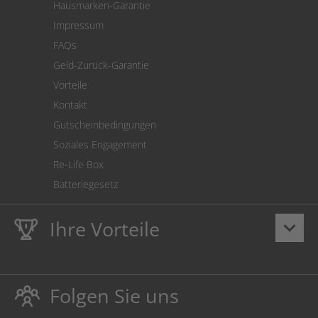
Hausmarken-Garantie
Versandkostenrechner
Impressum
Cookie Einstellungen
FAQs
Geld-Zurück-Garantie
Vorteile
Kontakt
Gutscheinbedingungen
Soziales Engagement
Re-Life Box
Batteriegesetz
Ihre Vorteile
keyboard_arrow_down
Lebenslange
Hausmarke Garantie
auf Toner und Tinte
schützt auch Ihren Drucker.
Folgen Sie uns
Umweltfreundlich dadurch Abfallvermeidung.