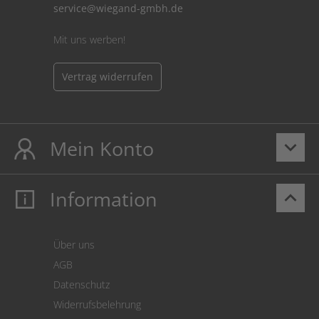
service@wiegand-gmbh.de
Mit uns werben!
Vertrag widerrufen
Mein Konto
keyboard_arrow_down
Information
keyboard_arrow_up
Mein Konto
Login
Warenkorb
Über uns
Zahlung
AGB
Versand
Datenschutz
Warenrücksendung
Widerrufsbelehrung
SEPA-Lastschrift