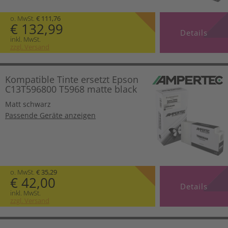
o. MwSt.
€ 111,76
€ 132,99
Details
inkl. MwSt.
zzgl. Versand
Kompatible Tinte ersetzt Epson
C13T596800 T5968 matte black
Matt schwarz
Passende Geräte anzeigen
o. MwSt.
€ 35,29
€ 42,00
Details
inkl. MwSt.
zzgl. Versand