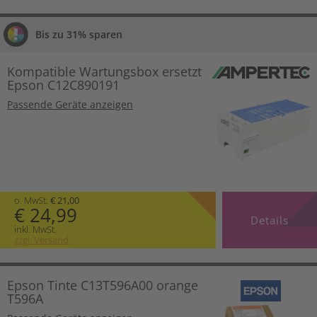
Bis zu 31% sparen
Kompatible Wartungsbox ersetzt
Epson C12C890191
Passende Geräte anzeigen
o. MwSt.
€ 21,00
€ 24,99
Details
inkl. MwSt.
zzgl. Versand
Epson Tinte C13T596A00 orange
T596A