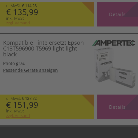
o. MwSt.
€ 114,28
€ 135,99
Details
inkl. MwSt.
zzgl. Versand
Kompatible Tinte ersetzt Epson
C13T596900 T5969 light light
black
Photo grau
Passende Geräte anzeigen
o. MwSt.
€ 127,72
€ 151,99
Details
inkl. MwSt.
zzgl. Versand