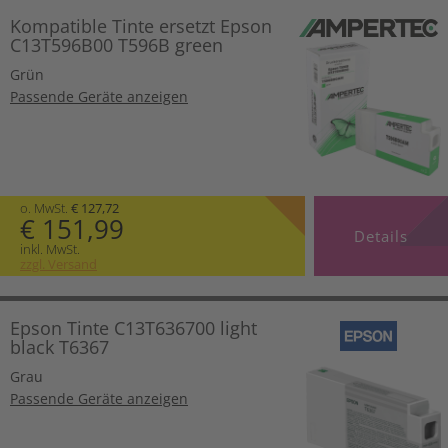
Kompatible Tinte ersetzt Epson
C13T596B00 T596B green
Grün
Passende Geräte anzeigen
o. MwSt.
€ 127,72
€ 151,99
Details
inkl. MwSt.
zzgl. Versand
Epson Tinte C13T636700 light
black T6367
Grau
Passende Geräte anzeigen