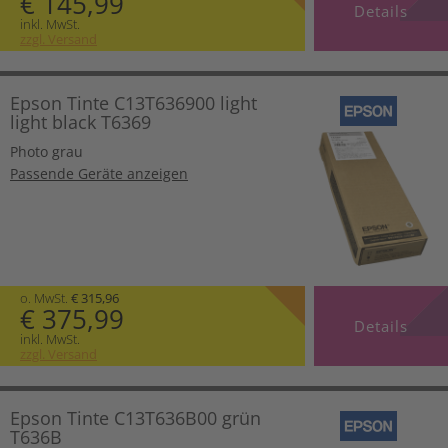
€ 145,99
Details
inkl. MwSt.
zzgl. Versand
Epson Tinte C13T636900 light
light black T6369
Photo grau
Passende Geräte anzeigen
o. MwSt.
€ 315,96
€ 375,99
Details
inkl. MwSt.
zzgl. Versand
Epson Tinte C13T636B00 grün
T636B