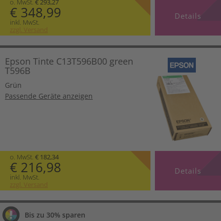
o. MwSt.
€ 293,27
€ 348,99
Details
inkl. MwSt.
zzgl. Versand
Epson Tinte C13T596B00 green
T596B
Grün
Passende Geräte anzeigen
o. MwSt.
€ 182,34
€ 216,98
Details
inkl. MwSt.
zzgl. Versand
Bis zu 30% sparen