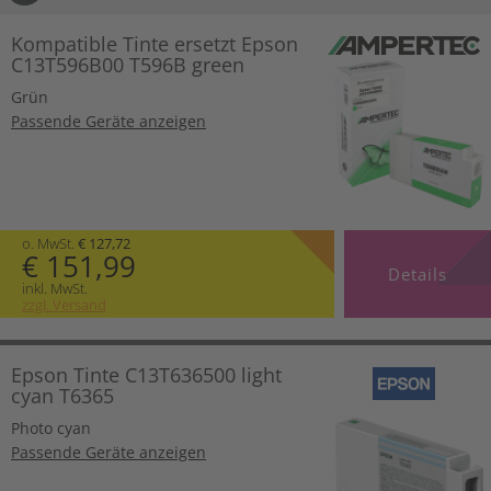
Kompatible Tinte ersetzt Epson
C13T596B00 T596B green
Grün
Passende Geräte anzeigen
o. MwSt.
€ 127,72
€ 151,99
Details
inkl. MwSt.
zzgl. Versand
Epson Tinte C13T636500 light
cyan T6365
Photo cyan
Passende Geräte anzeigen