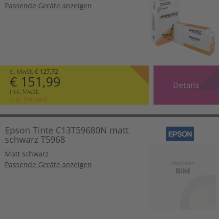
Passende Geräte anzeigen
o. MwSt.
€ 127,72
€ 151,99
Details
inkl. MwSt.
zzgl. Versand
Epson Tinte C13T59680N matt
schwarz T5968
Matt schwarz
Passende Geräte anzeigen