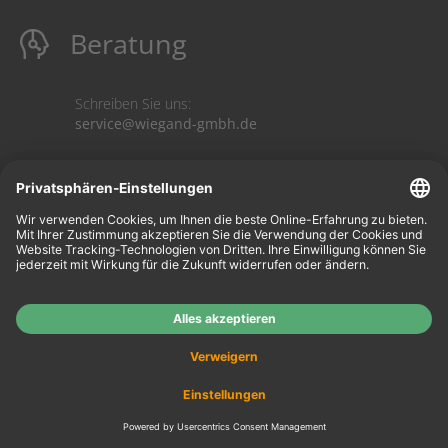
Beratung
Schreiben Sie uns:
service@wiegand-gmbh.de
Mit uns werben!
Vertrag widerrufen
Mein Konto
keyboard_arrow_down
Information
keyboard_arrow_up
Mein Konto
Login
Warenkorb