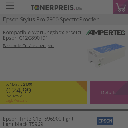
Epson Stylus Pro 7900 SpectroProofer
Kompatible Wartungsbox ersetzt
Epson C12C890191
Passende Geräte anzeigen
o. MwSt.
€ 21,00
€ 24,99
Details
inkl. MwSt.
zzgl. Versand
Epson Tinte C13T596900 light
light black T5969